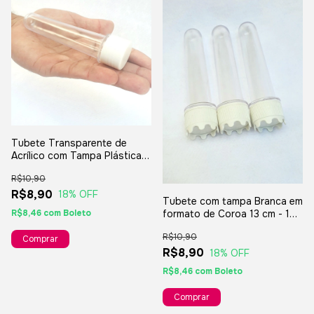
Tubete Transparente de
Acrílico com Tampa Plástica
Branca 34 ml - 10 unidades
R$10,90
R$8,90
18
% OFF
Tubete com tampa Branca em
R$8,46
com
Boleto
formato de Coroa 13 cm - 10
unidades
R$10,90
R$8,90
18
% OFF
R$8,46
com
Boleto