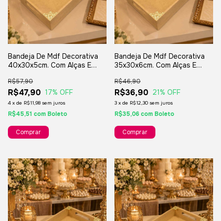
Bandeja De Mdf Decorativa
Bandeja De Mdf Decorativa
40x30x5cm. Com Alças E
35x30x6cm. Com Alças E
Cantoneiras
Cantoneiras
R$57,90
R$46,90
R$47,90
R$36,90
17
% OFF
21
% OFF
4
x
de
R$11,98
sem juros
3
x
de
R$12,30
sem juros
R$45,51
com
Boleto
R$35,06
com
Boleto
Comprar
Comprar