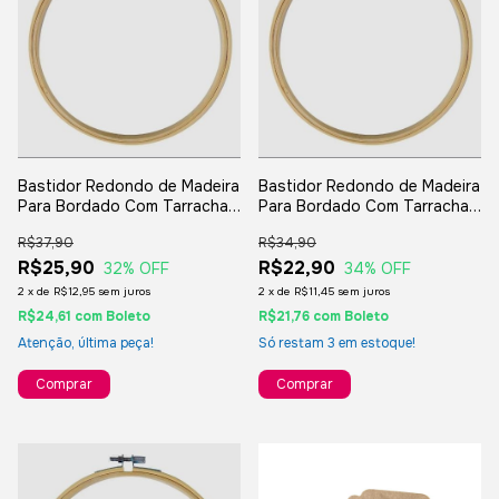
Bastidor Redondo de Madeira
Bastidor Redondo de Madeira
Para Bordado Com Tarracha -
Para Bordado Com Tarracha -
20cm
18cm
R$37,90
R$34,90
R$25,90
R$22,90
32
% OFF
34
% OFF
2
x
de
R$12,95
sem juros
2
x
de
R$11,45
sem juros
R$24,61
com
Boleto
R$21,76
com
Boleto
Atenção, última peça!
Só restam
3
em estoque!