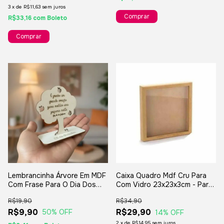
3
x
de
R$11,63
sem juros
R$33,16
com
Boleto
Lembrancinha Árvore Em MDF
Caixa Quadro Mdf Cru Para
Com Frase Para O Dia Dos
Com Vidro 23x23x3cm - Para
Professores - 10,5x4,7cm
Artesanatos
R$19,90
R$34,90
R$9,90
R$29,90
50
% OFF
14
% OFF
2
x
de
R$14,95
sem juros