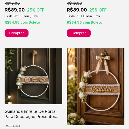
R$119,00
R$119,00
Casinha Coração
Passarinhos
R$89,00
R$89,00
25
% OFF
25
% OFF
8
x
de
R$11,13
sem juros
8
x
de
R$11,13
sem juros
R$84,55
com
Boleto
R$84,55
com
Boleto
Guirlanda Enfeite De Porta
Para Decoração Presentes
Festas Final De Ano - Fé
R$119,00
Gratidão Paz