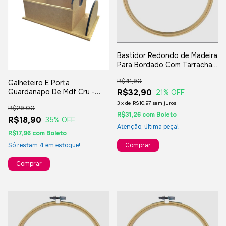
Bastidor Redondo de Madeira
Para Bordado Com Tarracha -
26cm
R$41,90
Galheteiro E Porta
Guardanapo De Mdf Cru -
R$32,90
21
% OFF
Restaurante Mesa
3
x
de
R$10,97
sem juros
R$29,00
R$31,26
com
Boleto
R$18,90
35
% OFF
Atenção, última peça!
R$17,96
com
Boleto
Só restam
4
em estoque!