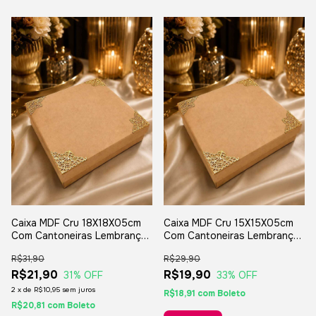
Caixa MDF Cru 18X18X05cm
Caixa MDF Cru 15X15X05cm
Com Cantoneiras Lembranças
Com Cantoneiras Lembranças
Padrinhos Casamento
Padrinhos Casamento
R$31,90
R$29,90
R$21,90
R$19,90
31
% OFF
33
% OFF
2
x
de
R$10,95
sem juros
R$18,91
com
Boleto
R$20,81
com
Boleto