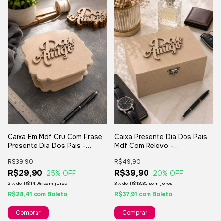
Caixa Em Mdf Cru Com Frase
Caixa Presente Dia Dos Pais
Presente Dia Dos Pais -
Mdf Com Relevo -
16x16x06cm
20x15x10cm.
R$39,90
R$49,90
R$29,90
R$39,90
25
% OFF
20
% OFF
2
x
de
R$14,95
sem juros
3
x
de
R$13,30
sem juros
R$28,41
com
Boleto
R$37,91
com
Boleto