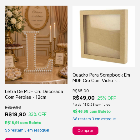
Quadro Para Scrapbook Em
MDF Cru Com Vidro -
23X23cm -
R$65,00
Letra De MDF Cru Decorada
Com Pérolas - 12cm
R$49,00
25
% OFF
4
x
de
R$12,25
sem juros
R$29,90
R$46,55
com
Boleto
R$19,90
33
% OFF
Só restam
3
em estoque!
R$18,91
com
Boleto
Só restam
3
em estoque!