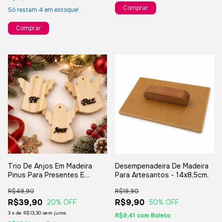
Só restam
4
em estoque!
Trio De Anjos Em Madeira
Desempenadeira De Madeira
Pinus Para Presentes E
Para Artesantos - 14x8,5cm.
Decoração De Natal
R$49,90
R$19,90
R$39,90
R$9,90
20
% OFF
50
% OFF
3
x
de
R$13,30
sem juros
R$9,41
com
Boleto