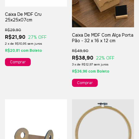
Caixa De MDF Cru
25x25x07cm
R$29,90
Caixa De MDF Com Alça Porta
R$21,90
27
% OFF
Pão - 32 x 16 x 12 cm
2
x
de
R$10,95
sem juros
R$20,81
com
Boleto
R$49,90
R$38,90
22
% OFF
3
x
de
R$12,97
sem juros
R$36,96
com
Boleto
Comprar