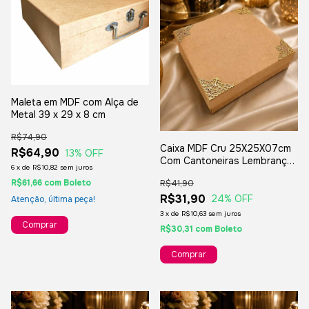
Maleta em MDF com Alça de
Metal 39 x 29 x 8 cm
R$74,90
Caixa MDF Cru 25X25X07cm
R$64,90
13
% OFF
Com Cantoneiras Lembranças
6
x
de
R$10,82
sem juros
Padrinhos Casamento
R$61,66
com
Boleto
R$41,90
R$31,90
24
% OFF
Atenção, última peça!
3
x
de
R$10,63
sem juros
Comprar
R$30,31
com
Boleto
Comprar