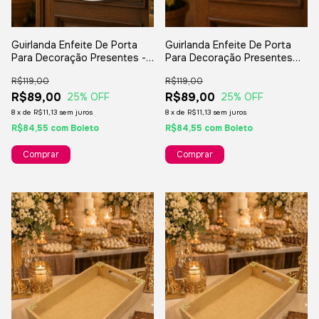
Guirlanda Enfeite De Porta
Guirlanda Enfeite De Porta
Para Decoração Presentes -
Para Decoração Presentes
Home Sweet Home
Festas Fim De Ano - Boas
R$119,00
R$119,00
Festas
R$89,00
R$89,00
25
% OFF
25
% OFF
8
x
de
R$11,13
sem juros
8
x
de
R$11,13
sem juros
R$84,55
com
Boleto
R$84,55
com
Boleto