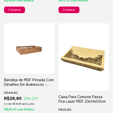
R$13,21
com
Boleto
R$16,63
com
Boleto
Bandeja de MDF Pintada Com
Detalhes Em Arabescos -
35x25x7,5cm
R$44,90
Caixa Para Comvite Passa
R$29,90
33
% OFF
Fita Laser MDF 23x14x03cm
2
x
de
R$14,95
sem juros
R$28,41
com
Boleto
R$23,90