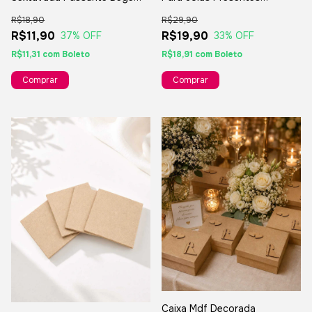
Claro 20mm 14 Lados
Lembranças - 11x11x05cm
R$18,90
R$29,90
R$11,90
R$19,90
37
% OFF
33
% OFF
R$11,31
com
Boleto
R$18,91
com
Boleto
Comprar
Caixa Mdf Decorada