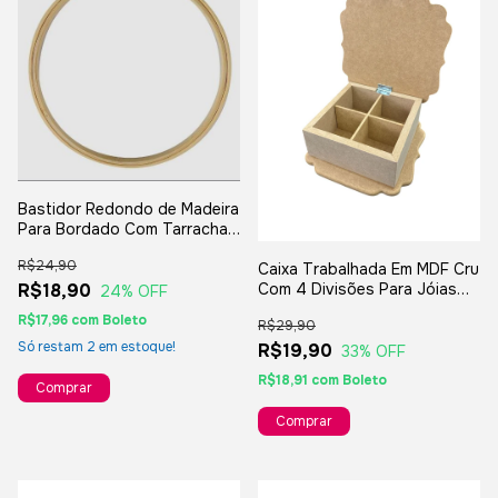
Bastidor Redondo de Madeira
Para Bordado Com Tarracha -
15cm
R$24,90
Caixa Trabalhada Em MDF Cru
R$18,90
Com 4 Divisões Para Jóias
24
% OFF
Ou Chá 11x11x05cm
R$17,96
com
Boleto
R$29,90
Só restam
2
em estoque!
R$19,90
33
% OFF
R$18,91
com
Boleto