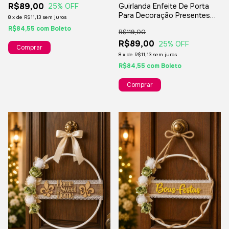
R$89,00
Guirlanda Enfeite De Porta
25
% OFF
Para Decoração Presentes
8
x
de
R$11,13
sem juros
Festas Final De Ano -
R$84,55
com
Boleto
R$119,00
Gratidão
R$89,00
25
% OFF
8
x
de
R$11,13
sem juros
R$84,55
com
Boleto