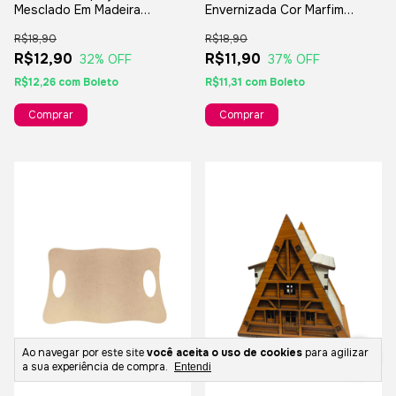
Mesclado Em Madeira
Envernizada Cor Marfim
25x15mm Com Furo Passante
22mm - Com Furo Passante
R$18,90
R$18,90
R$12,90
R$11,90
32
% OFF
37
% OFF
R$12,26
com
Boleto
R$11,31
com
Boleto
Comprar
Comprar
Ao navegar por este site
você aceita o uso de cookies
para agilizar
a sua experiência de compra.
Entendi