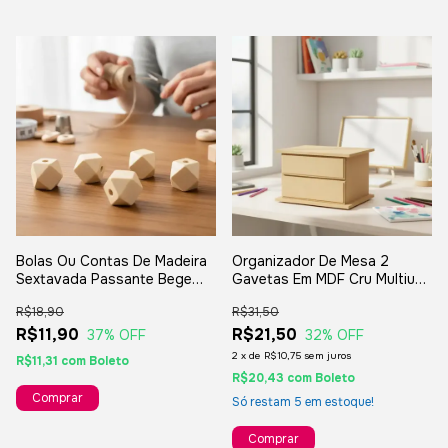
Bolas Ou Contas De Madeira
Organizador De Mesa 2
Sextavada Passante Bege
Gavetas Em MDF Cru Multiuso
18mm 14 Lados
- 19x13x09cm
R$18,90
R$31,50
R$11,90
R$21,50
37
% OFF
32
% OFF
2
x
de
R$10,75
sem juros
R$11,31
com
Boleto
R$20,43
com
Boleto
Comprar
Só restam
5
em estoque!