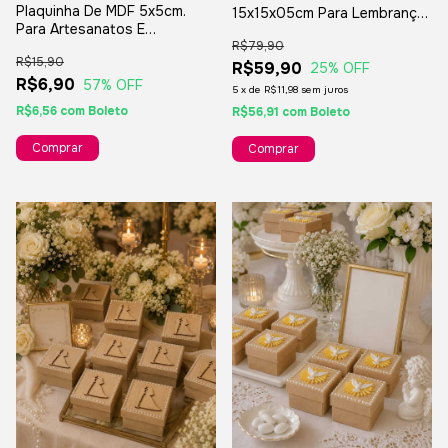
Plaquinha De MDF 5x5cm.
15x15x05cm Para Lembrança
Para Artesanatos E
De Casamento Padrinhos
R$79,90
Montagens De Jogo Da
Presentes - 4 Unidades
R$15,90
Memória
R$59,90
25
% OFF
R$6,90
57
% OFF
5
x
de
R$11,98
sem juros
R$6,56
com
Boleto
R$56,91
com
Boleto
Comprar