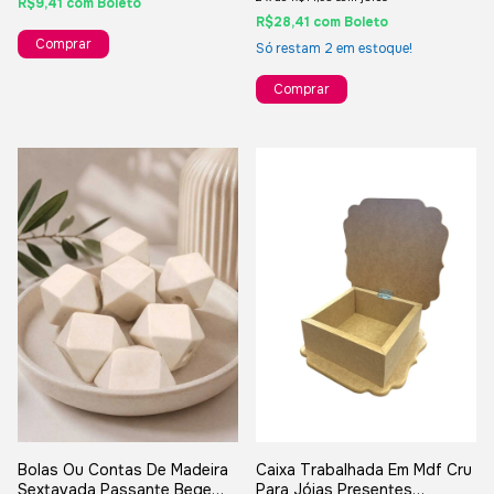
R$9,41
com
Boleto
R$28,41
com
Boleto
Só restam
2
em estoque!
Bolas Ou Contas De Madeira
Caixa Trabalhada Em Mdf Cru
Sextavada Passante Bege
Para Jóias Presentes