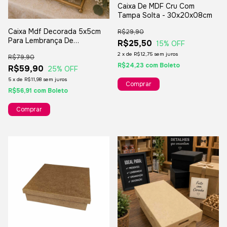
Caixa De MDF Cru Com
Tampa Solta - 30x20x08cm
Caixa Mdf Decorada 5x5cm
R$29,90
Para Lembrança De
R$25,50
15
% OFF
Casamento Presentes - 8
2
x
de
R$12,75
sem juros
R$79,90
Unidades
R$24,23
com
Boleto
R$59,90
25
% OFF
5
x
de
R$11,98
sem juros
R$56,91
com
Boleto