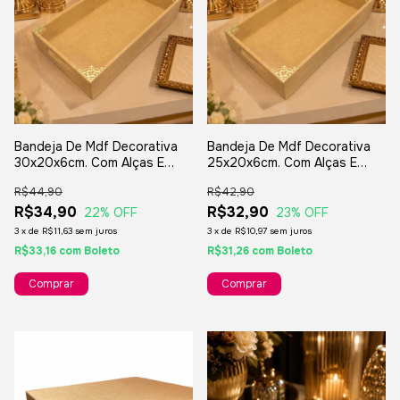
Bandeja De Mdf Decorativa
Bandeja De Mdf Decorativa
30x20x6cm. Com Alças E
25x20x6cm. Com Alças E
Cantoneiras
Cantoneiras
R$44,90
R$42,90
R$34,90
R$32,90
22
% OFF
23
% OFF
3
x
de
R$11,63
sem juros
3
x
de
R$10,97
sem juros
R$33,16
com
Boleto
R$31,26
com
Boleto
Comprar
Comprar