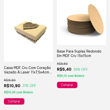
Base Para Suplas Redondo
Em MDF Cru 15x15cm
R$8,90
Caixa MDF Cru Com Coração
R$5,40
39
% OFF
Vazado À Laser 11x7,5x4cm
R$5,13
com
Boleto
Para Presentes E Lembranças
R$15,90
R$10,90
31
% OFF
R$10,36
com
Boleto