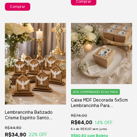
Comprar
Comprar
20%
COMPRANDO 10 OU MAIS
Caixa MDF Decorada 5x5cm
Lembrancinha Para
Casamento Noivado - 12
Lembrancinha Batizado
R$74,00
Unidades
Crisma Espírito Santo
R$64,00
14
% OFF
Capelinha MDF - 6 Peças
R$44,90
6
x
de
R$10,67
sem juros
R$34,90
22
% OFF
R$60,80
com
Boleto