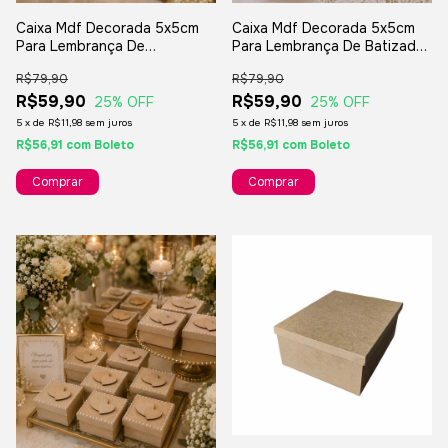
Caixa Mdf Decorada 5x5cm
Caixa Mdf Decorada 5x5cm
Para Lembrança De
Para Lembrança De Batizado
Casamento Presentes - 8
Crisma Presentes - 6
R$79,90
R$79,90
Unidades
Unidades
R$59,90
R$59,90
25
% OFF
25
% OFF
5
x
de
R$11,98
sem juros
5
x
de
R$11,98
sem juros
R$56,91
com
Boleto
R$56,91
com
Boleto