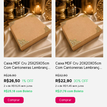
Caixa MDF Cru 25X25X05cm
Caixa MDF Cru 20X20X05cm
Com Cantoneiras Lembranças
Com Cantoneiras Lembranças
Padrinhos Casamento
Padrinhos Casamento
R$26,90
R$32,90
R$26,50
R$22,90
1
% OFF
30
% OFF
2
x
de
R$13,25
sem juros
2
x
de
R$11,45
sem juros
R$25,18
com
Boleto
R$21,76
com
Boleto
Comprar
Comprar