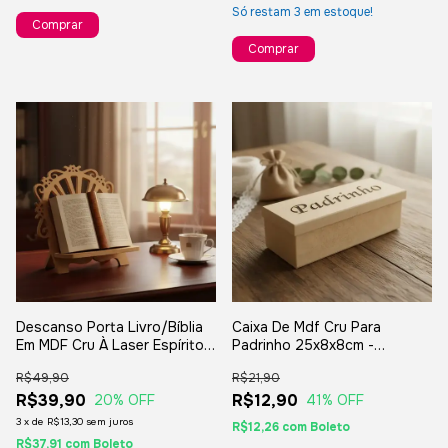
Só restam
3
em estoque!
Comprar
Comprar
Descanso Porta Livro/Bíblia
Caixa De Mdf Cru Para
Em MDF Cru À Laser Espírito
Padrinho 25x8x8cm -
santo 20x26cm - Para
Lembrança Convite De
R$49,90
R$21,90
Presentes E Decorações
Casamento Batizado
R$39,90
R$12,90
20
% OFF
41
% OFF
3
x
de
R$13,30
sem juros
R$12,26
com
Boleto
R$37,91
com
Boleto