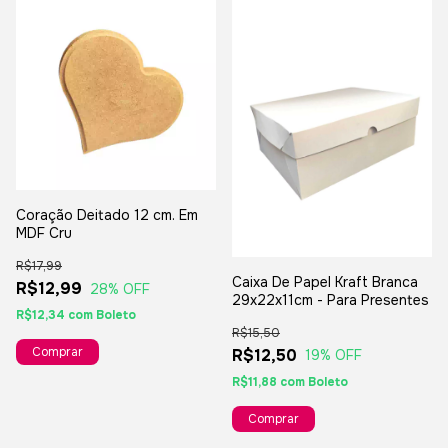
Coração Deitado 12 cm. Em
MDF Cru
R$17,99
Caixa De Papel Kraft Branca
R$12,99
28
% OFF
29x22x11cm - Para Presentes
R$12,34
com
Boleto
R$15,50
R$12,50
19
% OFF
R$11,88
com
Boleto
Comprar