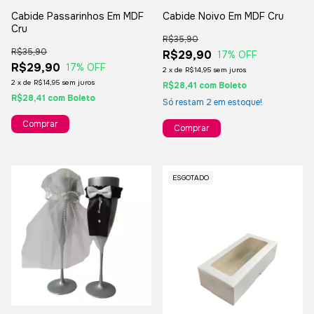
Cabide Passarinhos Em MDF
Cabide Noivo Em MDF Cru
Cru
R$35,90
R$35,90
R$29,90
17
% OFF
R$29,90
17
% OFF
2
x
de
R$14,95
sem juros
2
x
de
R$14,95
sem juros
R$28,41
com
Boleto
R$28,41
com
Boleto
Só restam
2
em estoque!
ESGOTADO