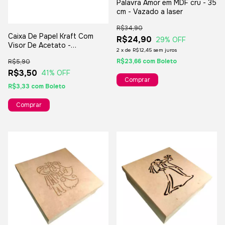
Palavra Amor em MDF cru - 35
cm - Vazado a laser
R$34,90
Caixa De Papel Kraft Com
R$24,90
29
% OFF
Visor De Acetato -
2
x
de
R$12,45
sem juros
10x10x05cm - Para Presentes
R$23,66
com
Boleto
R$5,90
E Lembranças
R$3,50
41
% OFF
R$3,33
com
Boleto
Comprar