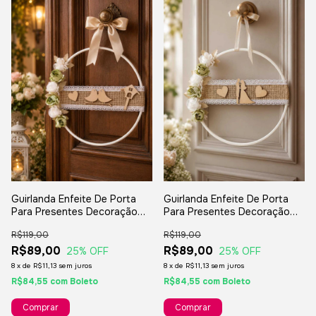
Guirlanda Enfeite De Porta
Guirlanda Enfeite De Porta
Para Presentes Decoração
Para Presentes Decoração
Casamento - Passarinhos
Casamento - Casal De Noivos
R$119,00
R$119,00
Casinha Coração
Passarinhos
R$89,00
R$89,00
25
% OFF
25
% OFF
8
x
de
R$11,13
sem juros
8
x
de
R$11,13
sem juros
R$84,55
com
Boleto
R$84,55
com
Boleto