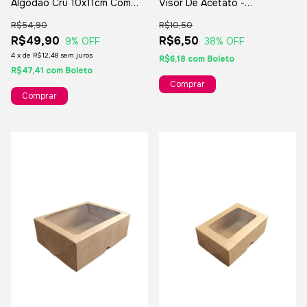
Algodão Cru 10x11cm Com
Visor De Acetato -
Palavra Fé 10 Unidades - Para
22x16x5cm - Para Presentes
R$54,90
R$10,50
Lembrancinhas
E Lembranças
R$49,90
R$6,50
9
% OFF
38
% OFF
4
x
de
R$12,48
sem juros
R$6,18
com
Boleto
R$47,41
com
Boleto
Comprar