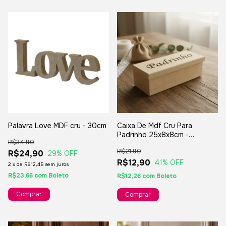
Palavra Love MDF cru - 30cm
Caixa De Mdf Cru Para
Padrinho 25x8x8cm -
R$34,90
Lembrança Convite De
R$21,90
R$24,90
Casamento Batizado
29
% OFF
R$12,90
41
% OFF
2
x
de
R$12,45
sem juros
R$23,66
com
Boleto
R$12,26
com
Boleto