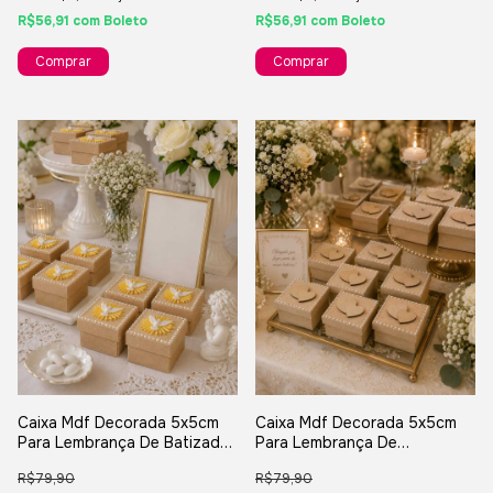
R$56,91
com
Boleto
R$56,91
com
Boleto
Caixa Mdf Decorada 5x5cm
Caixa Mdf Decorada 5x5cm
Para Lembrança De Batizado
Para Lembrança De
Crisma Presentes - 6
Casamento Presentes - 8
R$79,90
R$79,90
Unidades
Unidades