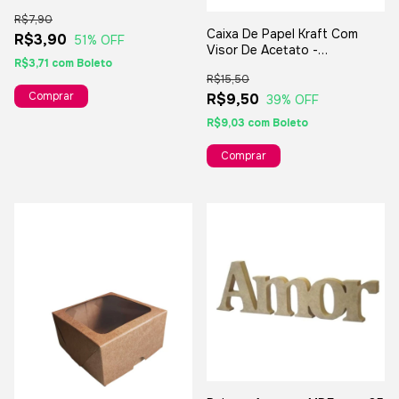
5x5cm - Para Jóias Bijuterias
R$7,90
Presentes
Caixa De Papel Kraft Com
R$3,90
51
% OFF
Visor De Acetato -
R$3,71
com
Boleto
25x25x06cm - Para
R$15,50
Presentes E Lembranças
R$9,50
39
% OFF
R$9,03
com
Boleto
Comprar