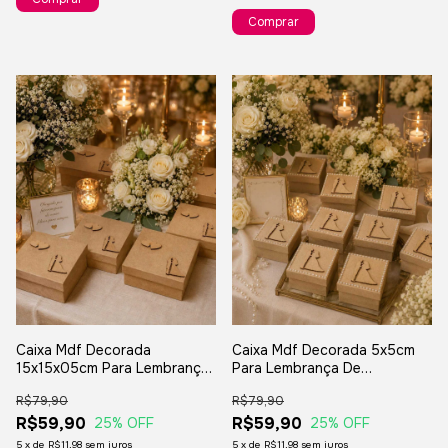
Caixa Mdf Decorada
Caixa Mdf Decorada 5x5cm
15x15x05cm Para Lembrança
Para Lembrança De
De Casamento Padrinhos
Casamento Presentes - 8
R$79,90
R$79,90
Presentes - 4 Unidades
Unidades
R$59,90
R$59,90
25
% OFF
25
% OFF
5
x
de
R$11,98
sem juros
5
x
de
R$11,98
sem juros