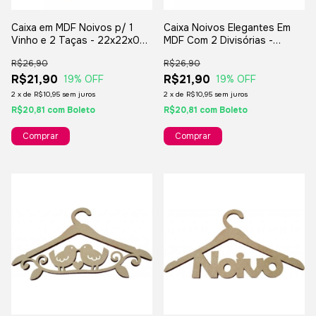
Caixa em MDF Noivos p/ 1
Caixa Noivos Elegantes Em
Vinho e 2 Taças - 22x22x07
MDF Com 2 Divisórias -
cm
22x22x7 cm.
R$26,90
R$26,90
R$21,90
R$21,90
19
% OFF
19
% OFF
2
x
de
R$10,95
sem juros
2
x
de
R$10,95
sem juros
R$20,81
com
Boleto
R$20,81
com
Boleto