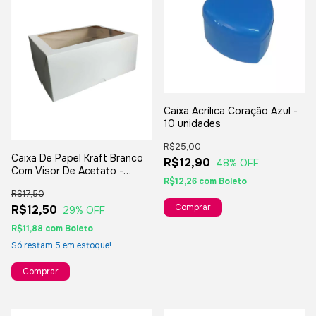
Caixa Acrílica Coração Azul -
10 unidades
R$25,00
Caixa De Papel Kraft Branco
R$12,90
48
% OFF
Com Visor De Acetato -
R$12,26
com
Boleto
24x19x10cm - Para Presentes
R$17,50
E Lembranças
R$12,50
29
% OFF
R$11,88
com
Boleto
Só restam
5
em estoque!
Comprar