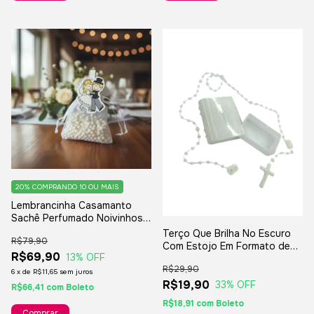
20%
COMPRANDO 10 OU MAIS
Lembrancinha Casamanto
Sachê Perfumado Noivinhos -
10 Unidades
Terço Que Brilha No Escuro
R$79,90
Com Estojo Em Formato de
R$69,90
13
% OFF
Bíblia Para Lembrancinha De
R$29,90
Batizado - 10 Unidades
6
x
de
R$11,65
sem juros
R$19,90
33
% OFF
R$66,41
com
Boleto
R$18,91
com
Boleto