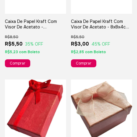
Caixa De Papel Kraft Com
Caixa De Papel Kraft Com
Visor De Acetato -
Visor De Acetato - 8x8x4cm -
11x11x09cm - Para Presentes
Para Presentes E Lembranças
R$8,50
R$5,50
E Lembranças
R$5,50
R$3,00
35
% OFF
45
% OFF
R$5,23
com
Boleto
R$2,85
com
Boleto
Comprar
Comprar