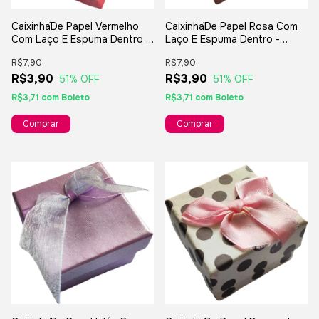
Caixinha`De Papel Vermelho
Caixinha`De Papel Rosa Com
Com Laço E Espuma Dentro -
Laço E Espuma Dentro -
8,5x5cm - Para Jóias
5x5cm - Para Jóias Bijuterias
R$7,90
R$7,90
Bijuterias Presentes
Presentes
R$3,90
R$3,90
51
% OFF
51
% OFF
R$3,71
com
Boleto
R$3,71
com
Boleto