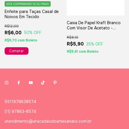
20%
COMPRANDO 10 OU MAIS
Enfeite para Taças Casal de
Noivos Em Tecido
Caixa De Papel Kraft Branco
R$12,00
Com Visor De Acetato -
R$6,00
50
% OFF
17x8x4,5cm - Para Presentes
R$9,10
E Lembranças
R$5,70
com
Boleto
R$5,90
35
% OFF
R$5,61
com
Boleto
5511978638574
(11) 97863-8574
atendimento@atacadaodoartesanato.com.br