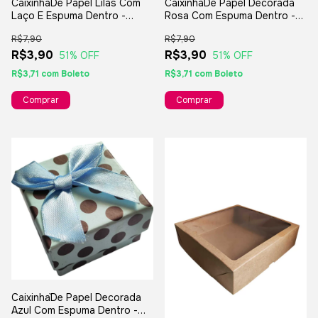
Caixinha`De Papel Lilás Com
Caixinha`De Papel Decorada
Laço E Espuma Dentro -
Rosa Com Espuma Dentro -
5x5cm - Para Jóias Bijuterias
5x5cm - Para Jóias Bijuterias
R$7,90
R$7,90
Presentes
Presentes
R$3,90
R$3,90
51
% OFF
51
% OFF
R$3,71
com
Boleto
R$3,71
com
Boleto
Caixinha`De Papel Decorada
Azul Com Espuma Dentro -