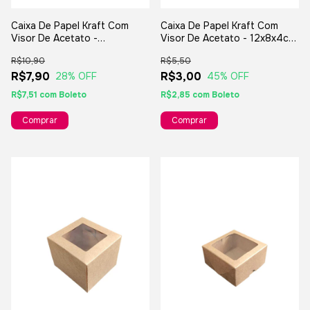
Caixa De Papel Kraft Com
Caixa De Papel Kraft Com
Visor De Acetato -
Visor De Acetato - 12x8x4cm
19x15x6,5cm - Para Presentes
- Para Presentes E
R$10,90
R$5,50
E Lembranças
Lembranças
R$7,90
R$3,00
28
% OFF
45
% OFF
R$7,51
com
Boleto
R$2,85
com
Boleto
Comprar
Comprar