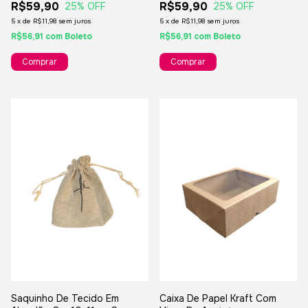
R$59,90
R$59,90
25
% OFF
25
% OFF
5
x
de
R$11,98
sem juros
5
x
de
R$11,98
sem juros
R$56,91
com
Boleto
R$56,91
com
Boleto
Saquinho De Tecido Em
Caixa De Papel Kraft Com