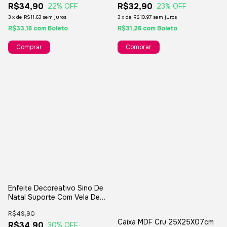
R$34,90
R$32,90
22
% OFF
23
% OFF
3
x
de
R$11,63
sem juros
3
x
de
R$10,97
sem juros
R$33,16
com
Boleto
R$31,26
com
Boleto
Comprar
Comprar
Enfeite Decoreativo Sino De
Natal Suporte Com Vela De
LED
R$49,90
Caixa MDF Cru 25X25X07cm
R$34,90
30
% OFF