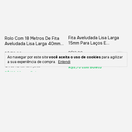
Fita Aveludada Lisa Larga
Rolo Com 18 Metros De Fita
15mm Para Laços E
Aveludada Lisa Larga 40mm
Decorações - 1 Metro
Para Laços Convites E
R$12,00
R$170,00
Decorações
Ao navegar por este site
você aceita o uso de cookies
para agilizar
R$6,00
50
% OFF
R$140,00
18
% OFF
a sua experiência de compra.
Entendi
12
x
de
R$11,67
sem juros
R$5,70
com
Boleto
R$133,00
com
Boleto
Comprar
Comprar