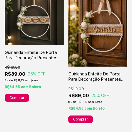
Guirlanda Enfeite De Porta
Para Decoração Presentes
Festas Final De Ano - Fé
R$119,00
Gratidão Paz
R$89,00
Guirlanda Enfeite De Porta
25
% OFF
Para Decoração Presentes
8
x
de
R$11,13
sem juros
Festas Final De Ano -
R$84,55
com
Boleto
R$119,00
Gratidão
R$89,00
25
% OFF
8
x
de
R$11,13
sem juros
R$84,55
com
Boleto