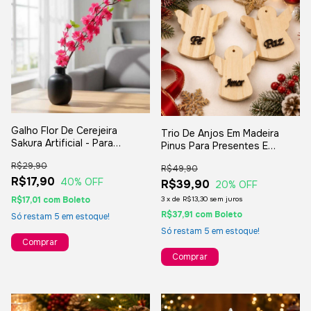
Galho Flor De Cerejeira
Trio De Anjos Em Madeira
Sakura Artificial - Para
Pinus Para Presentes E
Decorações E Presentes
Decoração De Natal
R$29,90
R$49,90
R$17,90
40
% OFF
R$39,90
20
% OFF
3
x
de
R$13,30
sem juros
R$17,01
com
Boleto
R$37,91
com
Boleto
Só restam
5
em estoque!
Só restam
5
em estoque!
Comprar