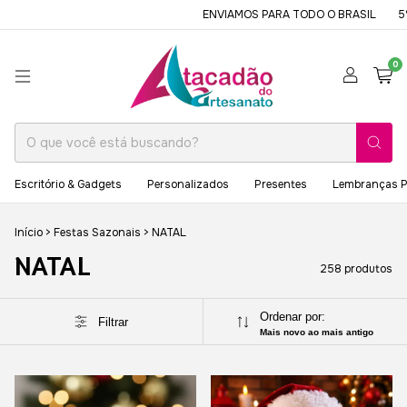
ENVIAMOS PARA TODO O BRASIL
5% OFF NO PIX O
0
Escritório & Gadgets
Personalizados
Presentes
Lembranças P
Início
>
Festas Sazonais
>
NATAL
NATAL
258 produtos
Ordenar por:
Filtrar
Mais novo ao mais antigo