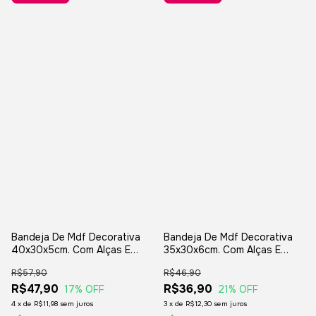
Bandeja De Mdf Decorativa
Bandeja De Mdf Decorativa
40x30x5cm. Com Alças E
35x30x6cm. Com Alças E
Cantoneiras
Cantoneiras
R$57,90
R$46,90
R$47,90
R$36,90
17
% OFF
21
% OFF
4
x
de
R$11,98
sem juros
3
x
de
R$12,30
sem juros