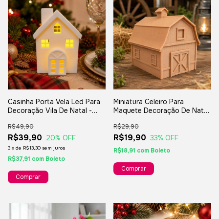
Casinha Porta Vela Led Para
Miniatura Celeiro Para
Decoração Vila De Natal -
Maquete Decoração De Natal
6x5x9cm
- 5x4cm
R$49,90
R$29,90
R$39,90
R$19,90
20
% OFF
33
% OFF
3
x
de
R$13,30
sem juros
R$18,91
com
Boleto
R$37,91
com
Boleto