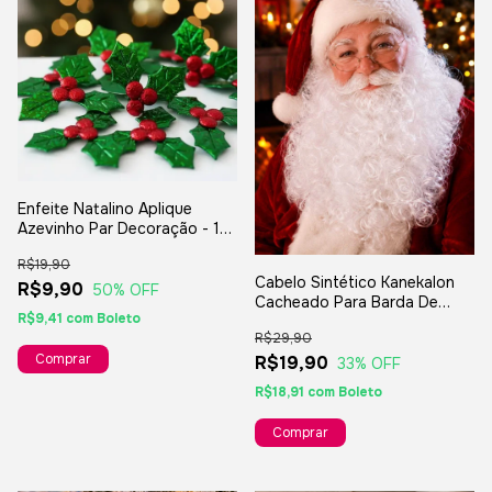
Enfeite Natalino Aplique
Azevinho Par Decoração - 10
Unidades
R$19,90
Cabelo Sintético Kanekalon
R$9,90
50
% OFF
Cacheado Para Barda De
R$9,41
com
Boleto
Papai Noel
R$29,90
R$19,90
33
% OFF
R$18,91
com
Boleto