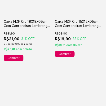
Caixa MDF Cru 18X18X05cm
Caixa MDF Cru 15X15X05cm
Com Cantoneiras Lembranças
Com Cantoneiras Lembranças
Padrinhos Casamento
Padrinhos Casamento
R$31,90
R$29,90
R$21,90
R$19,90
31
% OFF
33
% OFF
2
x
de
R$10,95
sem juros
R$18,91
com
Boleto
R$20,81
com
Boleto
Comprar
Comprar