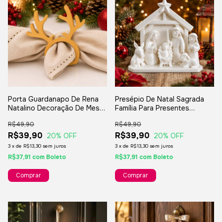
Porta Guardanapo De Rena
Presépio De Natal Sagrada
Natalino Decoração De Mesa
Família Para Presentes
4 Peças
Decprações Festas
R$49,90
R$49,90
R$39,90
R$39,90
20
% OFF
20
% OFF
3
x
de
R$13,30
sem juros
3
x
de
R$13,30
sem juros
R$37,91
com
Boleto
R$37,91
com
Boleto
Comprar