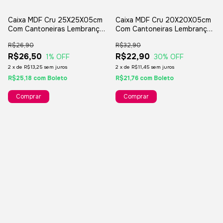
Caixa MDF Cru 25X25X05cm
Caixa MDF Cru 20X20X05cm
Com Cantoneiras Lembranças
Com Cantoneiras Lembranças
Padrinhos Casamento
Padrinhos Casamento
R$26,90
R$32,90
R$26,50
R$22,90
1
% OFF
30
% OFF
2
x
de
R$13,25
sem juros
2
x
de
R$11,45
sem juros
R$25,18
com
Boleto
R$21,76
com
Boleto
Comprar
Comprar