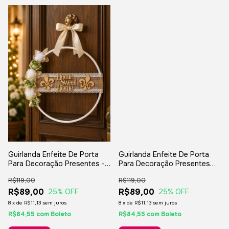
Guirlanda Enfeite De Porta
Guirlanda Enfeite De Porta
Para Decoração Presentes -
Para Decoração Presentes
Home Sweet Home
Festas Fim De Ano - Boas
R$119,00
R$119,00
Festas
R$89,00
R$89,00
25
% OFF
25
% OFF
8
x
de
R$11,13
sem juros
8
x
de
R$11,13
sem juros
R$84,55
com
Boleto
R$84,55
com
Boleto