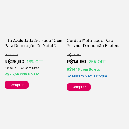
Fita Aveludada Aramada 10cm
Cordão Metalizado Para
Para Decoração De Natal 2
Pulseira Decoração Bijuteria -
Metros
10 Metros
R$31,90
R$19,90
R$26,90
R$14,90
16
% OFF
25
% OFF
2
x
de
R$13,45
sem juros
R$14,16
com
Boleto
R$25,56
com
Boleto
Só restam
5
em estoque!
Comprar