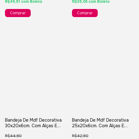
R$45,51
com
Boleto
R$35,06
com
Boleto
Comprar
Comprar
Bandeja De Mdf Decorativa
Bandeja De Mdf Decorativa
30x20x6cm. Com Alças E
25x20x6cm. Com Alças E
Cantoneiras
Cantoneiras
R$44,90
R$42,90