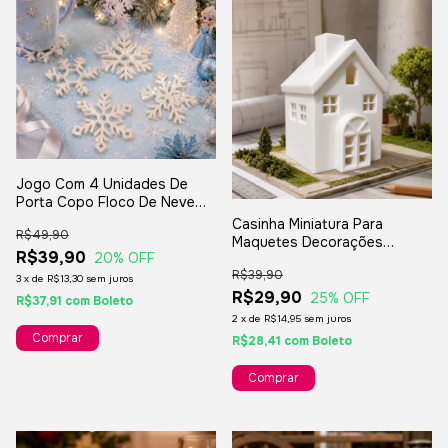
Jogo Com 4 Unidades De
Porta Copo Floco De Neve
Frozen Natal
Casinha Miniatura Para
R$49,90
Maquetes Decorações
R$39,90
20
% OFF
Artesanatos - 6x5x9cm
R$39,90
3
x
de
R$13,30
sem juros
R$29,90
25
% OFF
R$37,91
com
Boleto
2
x
de
R$14,95
sem juros
R$28,41
com
Boleto