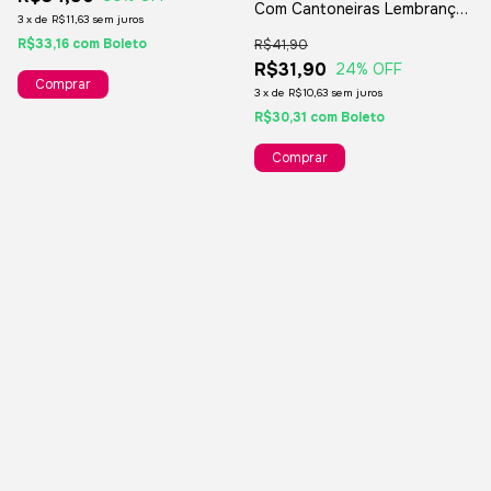
Com Cantoneiras Lembranças
3
x
de
R$11,63
sem juros
Padrinhos Casamento
R$33,16
com
Boleto
R$41,90
R$31,90
24
% OFF
3
x
de
R$10,63
sem juros
R$30,31
com
Boleto
Comprar