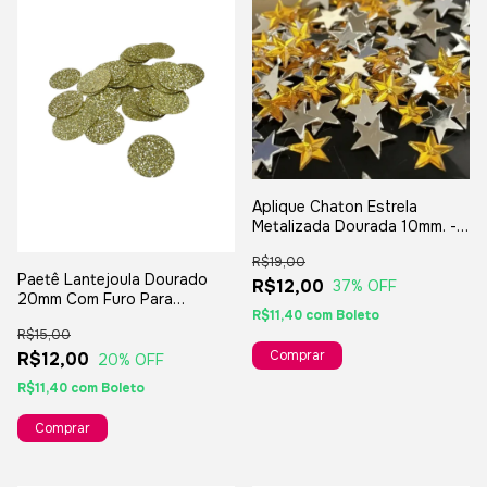
Aplique Chaton Estrela
Metalizada Dourada 10mm. -
100 Peças
R$19,00
Paetê Lantejoula Dourado
R$12,00
37
% OFF
20mm Com Furo Para
R$11,40
com
Boleto
Artesanato Carnaval - 10grs
R$15,00
R$12,00
20
% OFF
R$11,40
com
Boleto