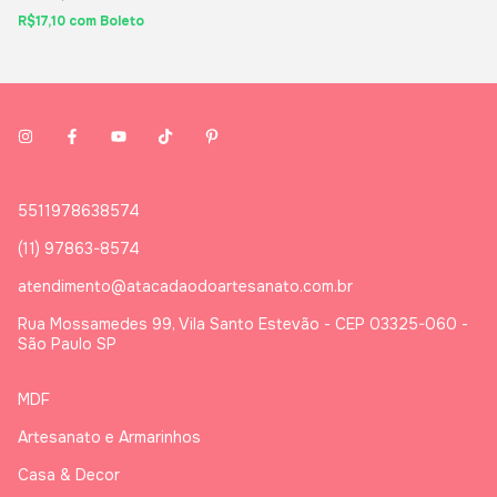
R$17,10
com
Boleto
5511978638574
(11) 97863-8574
atendimento@atacadaodoartesanato.com.br
Rua Mossamedes 99, Vila Santo Estevão - CEP 03325-060 -
São Paulo SP
MDF
Artesanato e Armarinhos
Casa & Decor