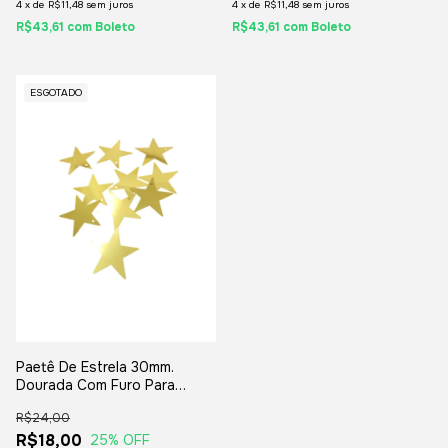
4
x
de
R$11,48
sem juros
4
x
de
R$11,48
sem juros
R$43,61
com
Boleto
R$43,61
com
Boleto
ESGOTADO
Paetê De Estrela 30mm.
Dourada Com Furo Para
Artesanatos - 25grs.
R$24,00
R$18,00
25
% OFF