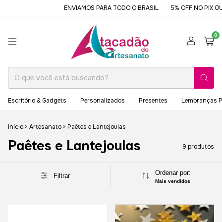
ENVIAMOS PARA TODO O BRASIL
5% OFF NO PIX OU 
0
Escritório & Gadgets
Personalizados
Presentes
Lembranças P
Início
>
Artesanato
>
Paêtes e Lantejoulas
Paêtes e Lantejoulas
9 produtos
Ordenar por:
Filtrar
Mais vendidos