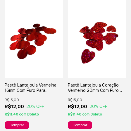
Paetê Lantejoula Vermelha
Paetê Lantejoula Coração
16mm Com Furo Para
Vermelho 20mm Com Furo
Artesanato Carnaval - 10grs
Para Artesanato Carnaval -
R$15,00
R$15,00
10grs
R$12,00
R$12,00
20
% OFF
20
% OFF
R$11,40
com
Boleto
R$11,40
com
Boleto