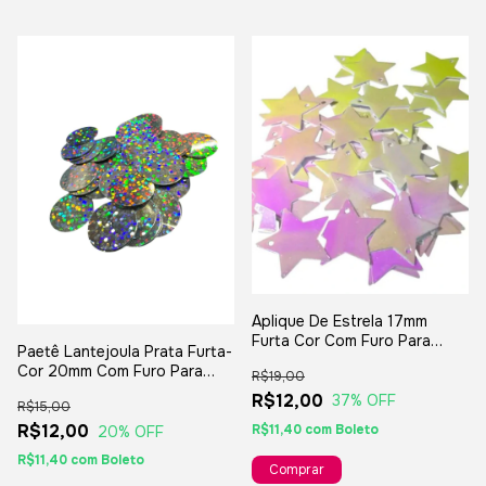
Aplique De Estrela 17mm
Furta Cor Com Furo Para
Paetê Lantejoula Prata Furta-
Artesanatos - 150 Unidades
Cor 20mm Com Furo Para
R$19,00
Artesanato Carnaval - 10grs
R$12,00
37
% OFF
R$15,00
R$12,00
R$11,40
com
Boleto
20
% OFF
R$11,40
com
Boleto