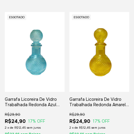
ESGOTADO
ESGOTADO
Garrafa Licoreira De Vidro
Garrafa Licoreira De Vidro
Trabalhada Redonda Azul
Trabalhada Redonda Amarela
16x8cm - Licor Whisky
16x8cm - Licor Whisky
R$29,90
R$29,90
Bebidas
Bebidas
R$24,90
R$24,90
17
% OFF
17
% OFF
2
x
de
R$12,45
sem juros
2
x
de
R$12,45
sem juros