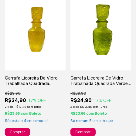
Garrafa Licoreira De Vidro
Garrafa Licoreira De Vidro
Trabalhada Quadrada
Trabalhada Quadrada Verde
Amarela 18x6cm - Licor
18x6cm - Licor Whisky
R$29,90
R$29,90
Whisky Bebidas
Bebidas
R$24,90
R$24,90
17
% OFF
17
% OFF
2
x
de
R$12,45
sem juros
2
x
de
R$12,45
sem juros
R$23,66
com
Boleto
R$23,66
com
Boleto
Só restam
4
em estoque!
Só restam
5
em estoque!