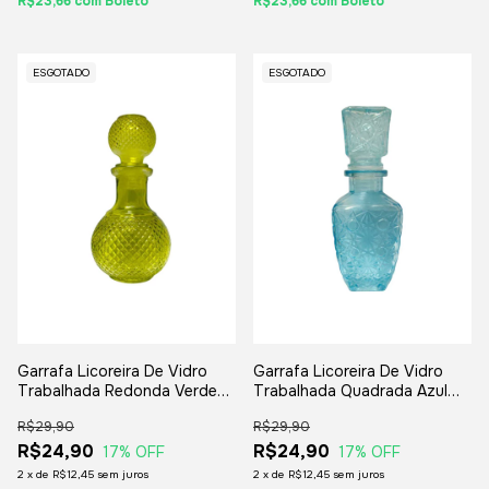
R$23,66
com
Boleto
R$23,66
com
Boleto
ESGOTADO
ESGOTADO
Garrafa Licoreira De Vidro
Garrafa Licoreira De Vidro
Trabalhada Redonda Verde
Trabalhada Quadrada Azul
16x8cm - Licor Whisky
18x6cm - Licor Whisky
R$29,90
R$29,90
Bebidas
Bebidas
R$24,90
R$24,90
17
% OFF
17
% OFF
2
x
de
R$12,45
sem juros
2
x
de
R$12,45
sem juros