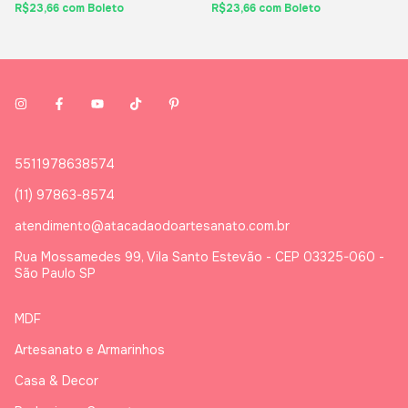
R$23,66
com
Boleto
R$23,66
com
Boleto
5511978638574
(11) 97863-8574
atendimento@atacadaodoartesanato.com.br
Rua Mossamedes 99, Vila Santo Estevão - CEP 03325-060 -
São Paulo SP
MDF
Artesanato e Armarinhos
Casa & Decor