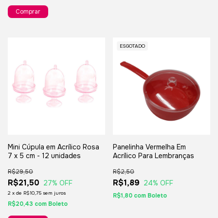
ESGOTADO
Mini Cúpula em Acrílico Rosa
Panelinha Vermelha Em
7 x 5 cm - 12 unidades
Acrílico Para Lembranças
R$29,50
R$2,50
R$21,50
R$1,89
27
% OFF
24
% OFF
2
x
de
R$10,75
sem juros
R$1,80
com
Boleto
R$20,43
com
Boleto