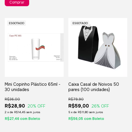
ESGOTADO
ESGOTADO
Mini Copinho Plástico 65ml -
Caixa Casal de Noivos 50
30 unidades
pares (100 unidades)
R$36,00
R$79,90
R$28,90
R$59,00
20
% OFF
26
% OFF
2
x
de
R$14,45
sem juros
5
x
de
R$11,80
sem juros
R$27,46
com
Boleto
R$56,05
com
Boleto