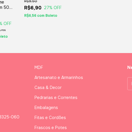
R$9,50
me
Unidades
m 50
R$6,90
27
% OFF
 Montagem
R$6,56
com
Boleto
rdanapo
rias,
% OFF
uros
leto
MDF
Ne
Artesanato e Armarinhos
Casa & Decor
Pedrarias e Correntes
Embalagens
03325-060
Fitas e Cordões
Frascos e Potes