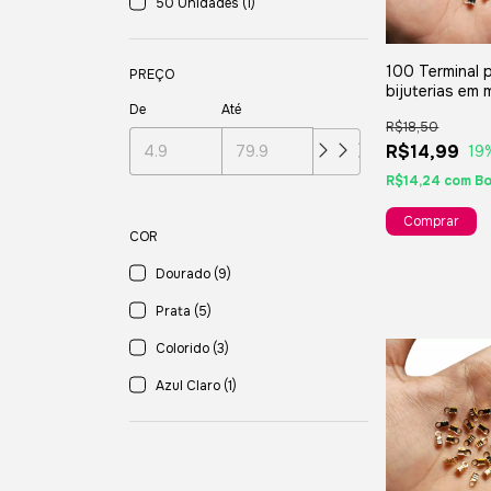
50 Unidades (1)
100 Terminal 
PREÇO
bijuterias em
- Prateado
De
Até
R$18,50
R$14,99
19
R$14,24
com
Bo
COR
Dourado (9)
Prata (5)
Colorido (3)
Azul Claro (1)