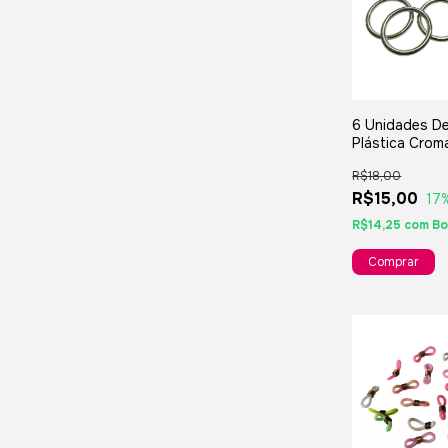
6 Unidades De
Plástica Crom
50mm - Para B
R$18,00
Bijuterias Art
Lembranças
R$15,00
17
R$14,25
com
Bo