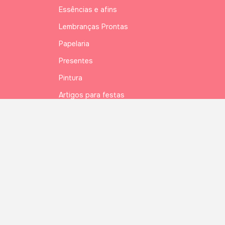
Essências e afins
Lembranças Prontas
Papelaria
Presentes
Pintura
Artigos para festas
Festas Sazonais
Festas Temáticas
OUTLET
ATACADO