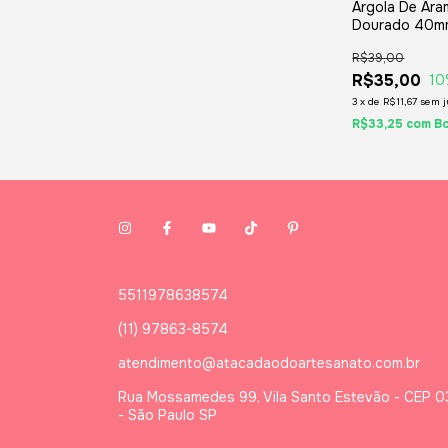
Argola De Ara
Dourado 40m
Peças - Para
R$39,00
De Porta Gua
Brincos, Bijute
R$35,00
10
Artesanatos
3
x
de
R$11,67
sem j
R$33,25
com
Bo
5511978638574
(11) 97863-8574
atendimento@atacadaodoartesanato.com.br
Rua Mossamedes 99, Vila Santo Estevão - CEP 
- São Paulo SP