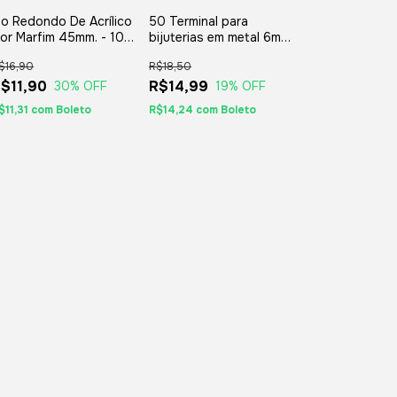
lo Redondo De Acrílico
50 Terminal para
or Marfim 45mm. - 10
bijuterias em metal 6mm
nidades
- Prateado
$16,90
R$18,50
$11,90
R$14,99
30
% OFF
19
% OFF
$11,31
com
Boleto
R$14,24
com
Boleto