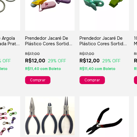
 Argola
Prendedor Jacaré De
Prendedor Jacaré De
1
ada Prata
Plástico Cores Sortidas
Plástico Cores Sortidas
M
rincos
10 Unidades -
10 Unidades -
B
R$17,00
R$17,00
R
esanatos E
3,5x1,5x1,2cm
3,3x1,2x1,7cm
E
R$12,00
R$12,00
R
% OFF
29
% OFF
29
% OFF
leto
R$11,40
com
Boleto
R$11,40
com
Boleto
R