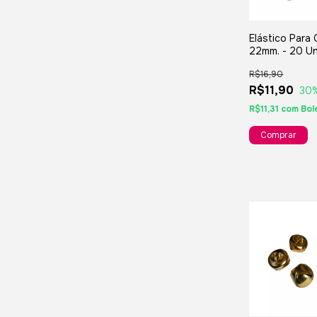
Elástico Para
22mm. - 20 U
Em Cores Sort
R$16,90
R$11,90
30
R$11,31
com
Bol