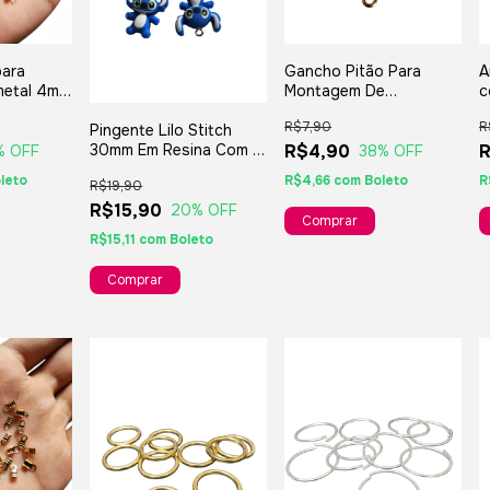
para
Gancho Pitão Para
A
 metal 4mm
Montagem De
c
Acessórios Chaveiros E
a
R$7,90
R
Pingente Lilo Stitch
Bijuterias - 10x4mm
30mm Em Resina Com 5
R$4,90
R
% OFF
38
% OFF
Unidades - Para
leto
R$4,66
com
Boleto
R
R$19,90
Bijuterias Chaveiros
Lembranças
R$15,90
20
% OFF
Comprar
R$15,11
com
Boleto