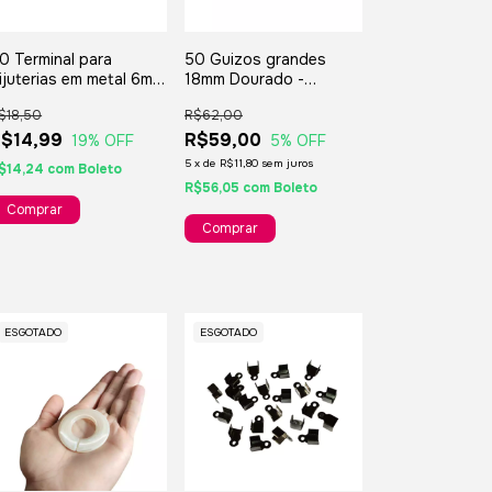
0 Terminal para
50 Guizos grandes
ijuterias em metal 6mm
18mm Dourado -
 Dourado
artesanato decorações
$18,50
R$62,00
e lembranças
$14,99
R$59,00
19
% OFF
5
% OFF
5
x
de
R$11,80
sem juros
$14,24
com
Boleto
R$56,05
com
Boleto
ESGOTADO
ESGOTADO