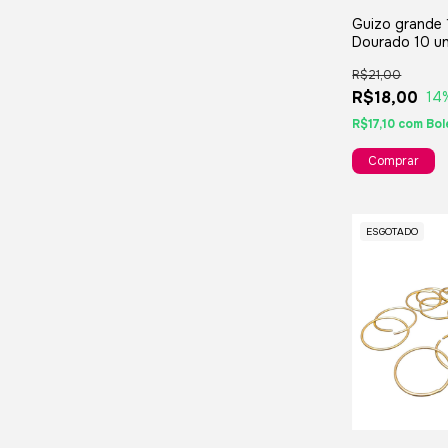
Guizo grande
Dourado 10 un
Decorações e
R$21,00
lembranças
R$18,00
14
R$17,10
com
Bol
ESGOTADO