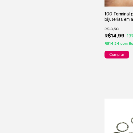
100 Terminal 
bijuterias em
- Dourado
R$18,50
R$14,99
19
R$14,24
com
Bo