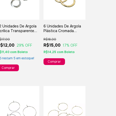
2 Unidades De Argola
6 Unidades De Argola
crílica Transparente
Plástica Cromada
5mm - Para
Dourada 50mm Para
$17,00
R$18,00
rtesanatos E
Brincos Bijuterias
embranças
$12,00
Artesanatos E
R$15,00
29
% OFF
17
% OFF
Lembranças
$11,40
com
Boleto
R$14,25
com
Boleto
ó restam
5
em estoque!