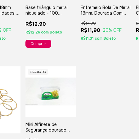
 18mm
Base triângulo metal
Entremeio Bola De Metal
E
idades -
niquelado - 100
18mm. Dourada Com
C
unidades
Furo Passante - 10
U
R$12,90
R$14,90
R
Unidades
R$11,90
R
% OFF
20
% OFF
R$12,26
com
Boleto
eto
R$11,31
com
Boleto
R
ESGOTADO
Mini Alfinete de
Segurança dourado
Tamanho 000 - 100