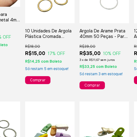
para
 metal 4mm
10 Unidades De Argola
Argola De Arame Prata
1
Plástica Cromada
40mm 50 Peças - Para
A
% OFF
Dourada 35mm Para
Montagem De Porta
1
leto
R$18,00
R$39,00
R
Brincos Bijuterias
Guardanapo Brincos,
A
Artesanatos E
R$15,00
Bijuterias, Artesanatos
R$35,00
L
R
17
% OFF
10
% OFF
Lembranças
3
x
de
R$11,67
sem juros
R$14,25
com
Boleto
R
R$33,25
com
Boleto
Só restam
5
em estoque!
S
Só restam
3
em estoque!