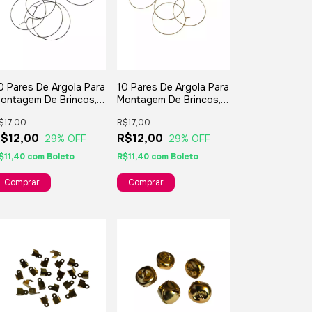
0 Pares De Argola Para
10 Pares De Argola Para
ontagem De Brincos,
Montagem De Brincos,
ijuterias, Artesanatos
Bijuterias, Artesanatos
$17,00
R$17,00
 Lembranças - Prata
E Lembranças -
$12,00
Dourada
R$12,00
29
% OFF
29
% OFF
$11,40
com
Boleto
R$11,40
com
Boleto