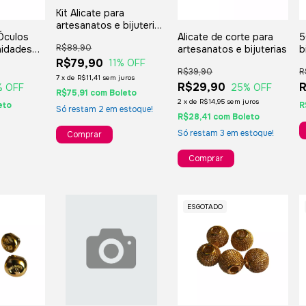
Kit Alicate para
artesanatos e bijuterias
 Óculos
Alicate de corte para
5
3 unidades
R$89,90
nidades
artesanatos e bijuterias
b
idas
-
R$79,90
11
% OFF
R$39,90
R
7
x
de
R$11,41
sem juros
R$29,90
R
% OFF
25
% OFF
R$75,91
com
Boleto
2
x
de
R$14,95
sem juros
eto
R
Só restam
2
em estoque!
R$28,41
com
Boleto
Só restam
3
em estoque!
ESGOTADO