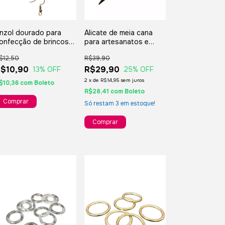
nzol dourado para
Alicate de meia cana
onfecção de brincos e
para artesanatos e
cessórios 25 unidades
bijuterias
$12,50
R$39,90
$10,90
R$29,90
13
% OFF
25
% OFF
2
x
de
R$14,95
sem juros
$10,36
com
Boleto
R$28,41
com
Boleto
Só restam
3
em estoque!