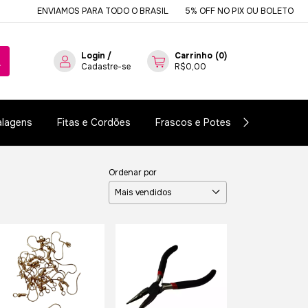
ENVIAMOS PARA TODO O BRASIL
5% OFF NO PIX OU BOLETO
DESDE 
Login
/
Carrinho
(
0
)
Cadastre-se
R$0,00
lagens
Fitas e Cordões
Frascos e Potes
Essências e
Ordenar por