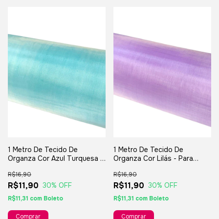
1 Metro De Tecido De
1 Metro De Tecido De
Organza Cor Azul Turquesa -
Organza Cor Lilás - Para
Para Artesanatos E
Artesanatos E Decorações
R$16,90
R$16,90
Decorações
R$11,90
R$11,90
30
% OFF
30
% OFF
R$11,31
com
Boleto
R$11,31
com
Boleto