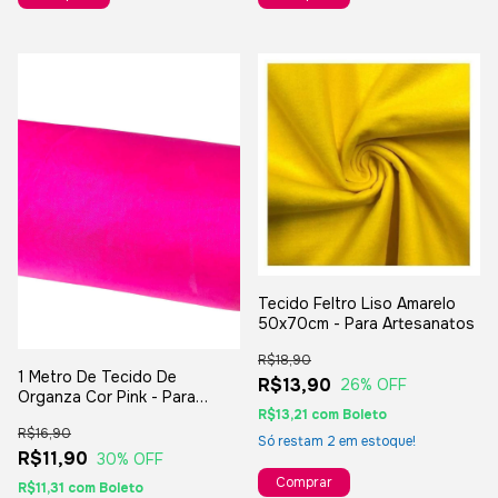
Tecido Feltro Liso Amarelo
50x70cm - Para Artesanatos
R$18,90
1 Metro De Tecido De
R$13,90
26
% OFF
Organza Cor Pink - Para
R$13,21
com
Boleto
Artesanatos E Decorações
R$16,90
Só restam
2
em estoque!
R$11,90
30
% OFF
R$11,31
com
Boleto