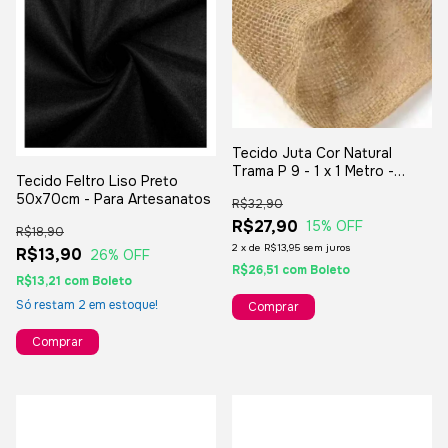
Tecido Juta Cor Natural
Trama P 9 - 1 x 1 Metro -
Tecido Feltro Liso Preto
Artesanato E Decoração
50x70cm - Para Artesanatos
R$32,90
R$27,90
15
% OFF
R$18,90
2
x
de
R$13,95
sem juros
R$13,90
26
% OFF
R$26,51
com
Boleto
R$13,21
com
Boleto
Só restam
2
em estoque!