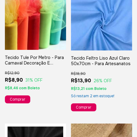
Tecido Tule Por Metro - Para
Tecido Feltro Liso Azul Claro
Carnaval Decoração E
50x70cm - Para Artesanatos
Artesanato Em Geral - 1 metro
R$12,90
x 60 cm
R$18,90
R$8,90
31
% OFF
R$13,90
26
% OFF
R$8,46
com
Boleto
R$13,21
com
Boleto
Só restam
2
em estoque!
Comprar