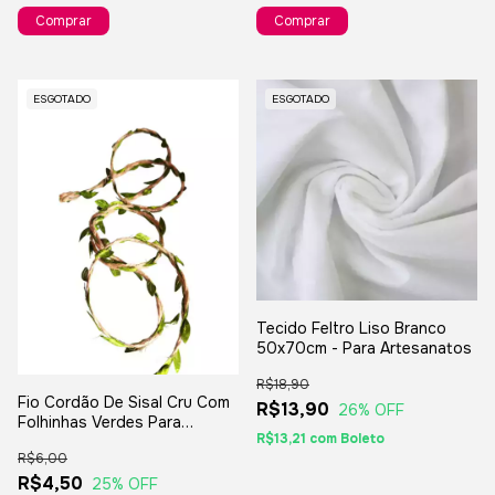
ESGOTADO
ESGOTADO
Tecido Feltro Liso Branco
50x70cm - Para Artesanatos
R$18,90
Fio Cordão De Sisal Cru Com
R$13,90
26
% OFF
Folhinhas Verdes Para
R$13,21
com
Boleto
Artesanatos E Decorações - 1
R$6,00
Metro
R$4,50
25
% OFF