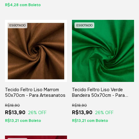
R$4,28
com
Boleto
ESGOTADO
ESGOTADO
Tecido Feltro Liso Marrom
Tecido Feltro Liso Verde
50x70cm - Para Artesanatos
Bandeira 50x70cm - Para
Artesanatos
R$18,90
R$18,90
R$13,90
R$13,90
26
% OFF
26
% OFF
R$13,21
com
Boleto
R$13,21
com
Boleto