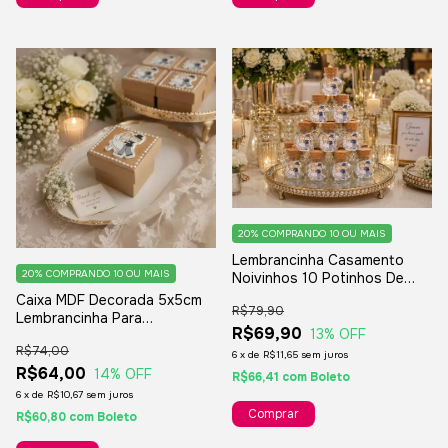
20%
COMPRANDO 10 OU MAIS
Lembrancinha Casamento
20%
COMPRANDO 10 OU MAIS
Noivinhos 10 Potinhos De
Vidro Com Rolha
Caixa MDF Decorada 5x5cm
R$79,90
Lembrancinha Para
R$69,90
13
% OFF
Casamento Noivado - 12
R$74,00
Unidades
6
x
de
R$11,65
sem juros
R$64,00
14
% OFF
R$66,41
com
Boleto
6
x
de
R$10,67
sem juros
R$60,80
com
Boleto