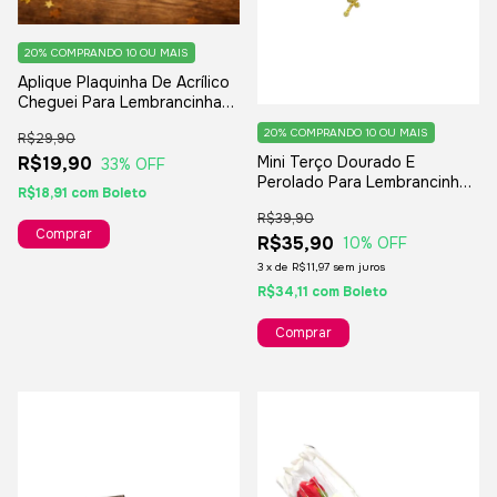
20%
COMPRANDO 10 OU MAIS
Aplique Plaquinha De Acrílico
Cheguei Para Lembrancinhas
Nascimento Maternidade - 12
20%
COMPRANDO 10 OU MAIS
R$29,90
Peças
Mini Terço Dourado E
R$19,90
33
% OFF
Perolado Para Lembrancinhas
R$18,91
com
Boleto
E Decorações Diversas - 12
R$39,90
Unidades
Comprar
R$35,90
10
% OFF
3
x
de
R$11,97
sem juros
R$34,11
com
Boleto