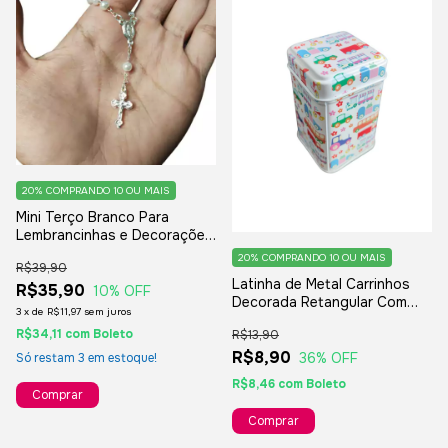
20%
COMPRANDO 10 OU MAIS
Mini Terço Branco Para
Lembrancinhas e Decorações
Diversas - 12 Unidades
20%
COMPRANDO 10 OU MAIS
R$39,90
Latinha de Metal Carrinhos
R$35,90
10
% OFF
Decorada Retangular Com
3
x
de
R$11,97
sem juros
Tampa - 1 Unidade 7x4cm
R$34,11
com
Boleto
R$13,90
R$8,90
36
% OFF
Só restam
3
em estoque!
R$8,46
com
Boleto