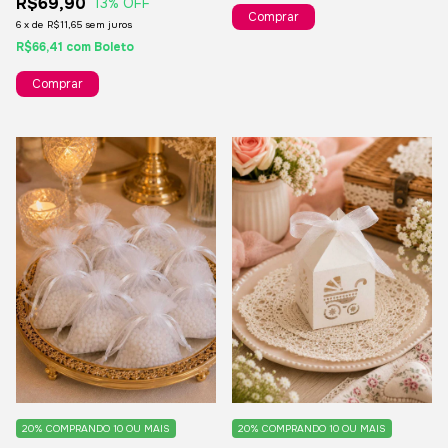
R$69,90
13
% OFF
6
x
de
R$11,65
sem juros
R$66,41
com
Boleto
20%
COMPRANDO 10 OU MAIS
20%
COMPRANDO 10 OU MAIS