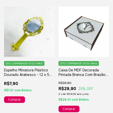
20%
COMPRANDO 10 OU MAIS
20%
COMPRANDO 10 OU MAIS
Espelho Miniatura Plástico
Caixa De MDF Decorada
Dourado Arabesco - 12 x 5
Pintada Branca Com Brasão A
cm
Laser e Pombinha De Resina -
R$7,90
R$39,90
15x15x05cm.
R$29,90
25
% OFF
R$7,51
com
Boleto
2
x
de
R$14,95
sem juros
R$28,41
com
Boleto