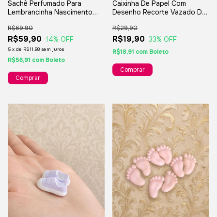
Sachê Perfumado Para
Caixinha De Papel Com
Lembrancinha Nascimento
Desenho Recorte Vazado De
Casamento Chá De Bebê - 10
Carrinho De Bebê - 10
R$69,90
R$29,90
Unidades
Unidades
R$59,90
R$19,90
14
% OFF
33
% OFF
5
x
de
R$11,98
sem juros
R$18,91
com
Boleto
R$56,91
com
Boleto
Comprar