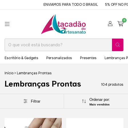
ENVIAMOS PARA TODO O BRASIL
5% OFF NO PIX OU B
0
Escritório & Gadgets
Personalizados
Presentes
Lembranças P
Início
>
Lembranças Prontas
Lembranças Prontas
104 produtos
Ordenar por:
Filtrar
Mais vendidos