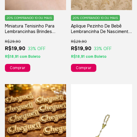
20%
COMPRANDO 10 OU MAIS
20%
COMPRANDO 10 OU MAIS
Miniatura Tenisinho Para
Aplique Pezinho De Bebê
Lembrancinhas Brindes
Lembrancinha De Nascimento
Nascimento Chá De Bebê - 10
Maternidade Chá De Bebê -
R$29,90
R$29,90
Unidades
10 Peças
R$19,90
R$19,90
33
% OFF
33
% OFF
R$18,91
com
Boleto
R$18,91
com
Boleto
Comprar
Comprar