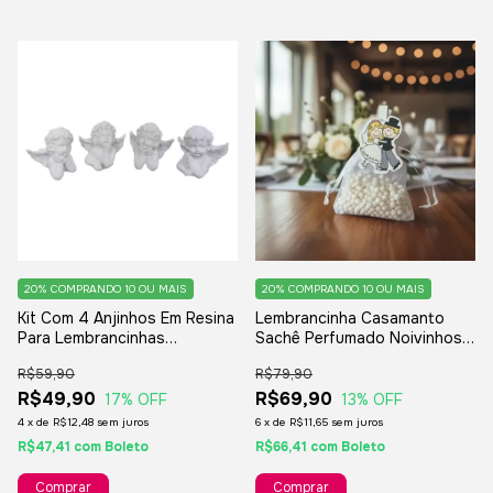
20%
COMPRANDO 10 OU MAIS
20%
COMPRANDO 10 OU MAIS
Kit Com 4 Anjinhos Em Resina
Lembrancinha Casamanto
Para Lembrancinhas
Sachê Perfumado Noivinhos -
Decoração - Branco
10 Unidades
R$59,90
R$79,90
R$49,90
R$69,90
17
% OFF
13
% OFF
4
x
de
R$12,48
sem juros
6
x
de
R$11,65
sem juros
R$47,41
com
Boleto
R$66,41
com
Boleto