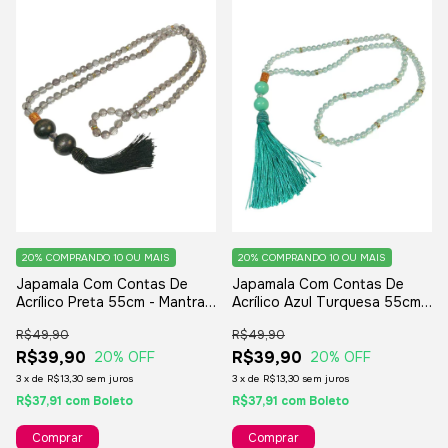
20%
COMPRANDO 10 OU MAIS
20%
COMPRANDO 10 OU MAIS
Japamala Com Contas De
Japamala Com Contas De
Acrílico Preta 55cm - Mantra
Acrílico Azul Turquesa 55cm -
Fé Budista Meditação
Mantra Fé Budista Meditação
R$49,90
R$49,90
R$39,90
R$39,90
20
% OFF
20
% OFF
3
x
de
R$13,30
sem juros
3
x
de
R$13,30
sem juros
R$37,91
com
Boleto
R$37,91
com
Boleto