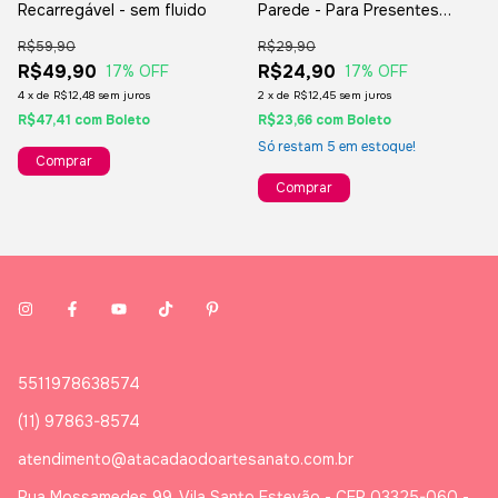
Recarregável - sem fluido
Parede - Para Presentes
Lembranças
R$59,90
R$29,90
R$49,90
R$24,90
17
% OFF
17
% OFF
4
x
de
R$12,48
sem juros
2
x
de
R$12,45
sem juros
R$47,41
com
Boleto
R$23,66
com
Boleto
Só restam
5
em estoque!
5511978638574
(11) 97863-8574
atendimento@atacadaodoartesanato.com.br
Rua Mossamedes 99, Vila Santo Estevão - CEP 03325-060 -