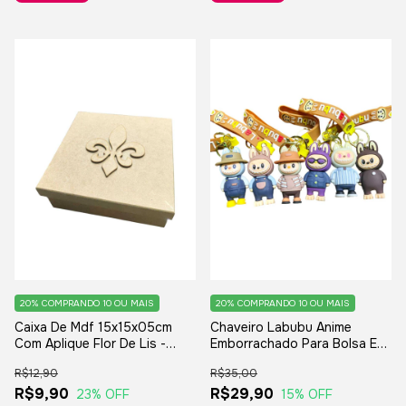
20%
COMPRANDO 10 OU MAIS
20%
COMPRANDO 10 OU MAIS
Caixa De Mdf 15x15x05cm
Chaveiro Labubu Anime
Com Aplique Flor De Lis -
Emborrachado Para Bolsa E
Para Casamento Lembranças
Chave 1 Peça- Pingente
R$12,90
R$35,00
Padrinhos
R$9,90
R$29,90
23
% OFF
15
% OFF