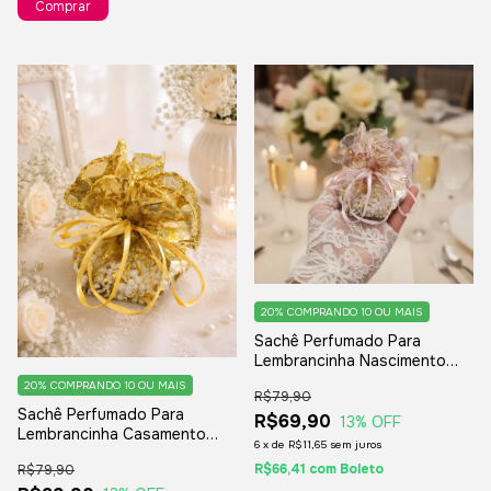
20%
COMPRANDO 10 OU MAIS
Sachê Perfumado Para
Lembrancinha Nascimento
Casamento Chá De Bebê - 10
20%
COMPRANDO 10 OU MAIS
R$79,90
Unidades
Sachê Perfumado Para
R$69,90
13
% OFF
Lembrancinha Casamento
6
x
de
R$11,65
sem juros
Bodas De Ouro - 10 Unidades
R$66,41
com
Boleto
R$79,90