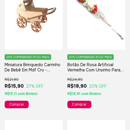
20%
COMPRANDO 10 OU MAIS
20%
COMPRANDO 10 OU MAIS
Miniatura Brinquedo Carrinho
Botão De Rosa Artificial
De Bebê Em Mdf Cru -
Vermelha Com Ursinho Para
8x6x8cm.
Lembranças E Presentes
R$21,90
R$24,90
R$15,90
R$19,90
27
% OFF
20
% OFF
R$15,11
com
Boleto
R$18,91
com
Boleto