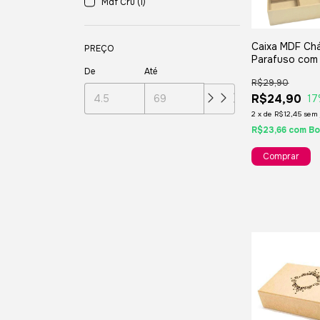
Mdf Cru (1)
Caixa MDF Ch
PREÇO
Parafuso com
Divisões 25x
De
Até
R$29,90
R$24,90
17
2
x
de
R$12,45
sem 
R$23,66
com
Bo