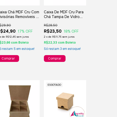
aixa Chá MDF Cru Com
Caixa De MDF Cru Para
ivisórias Removíveis -
Chá Tampa De Vidro
0x20x7,5cm.
Jateado - 22x12x06cm.
$29,90
R$28,50
R$24,90
R$23,50
17
% OFF
18
% OFF
x
de
R$12,45
sem juros
2
x
de
R$11,75
sem juros
$23,66
com
Boleto
R$22,33
com
Boleto
ó restam
5
em estoque!
Só restam
3
em estoque!
ESGOTADO