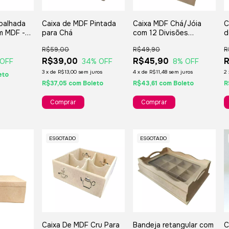
balhada
Caixa de MDF Pintada
Caixa MDF Chá/Jóia
C
Em MDF -
para Chá
com 12 Divisões
d
chês De
Removíveis 33x23x07
d
R$59,00
R$49,90
R
7cm.
cm
R$39,00
R$45,90
R
 OFF
34
% OFF
8
% OFF
3
x
de
R$13,00
sem juros
4
x
de
R$11,48
sem juros
2
eto
R$37,05
com
Boleto
R$43,61
com
Boleto
R
ESGOTADO
ESGOTADO
Caixa De MDF Cru Para
Bandeja retangular com
C