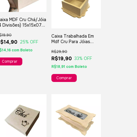
aixa MDF Cru Chá/Jóia
4 Divisões) 15x15x07
m.
$19,90
Caixa Trabalhada Em
Mdf Cru Para Jóias
$14,90
25
% OFF
Presentes Lembranças
$14,16
com
Boleto
R$29,90
- 11x11x05cm
R$19,90
33
% OFF
R$18,91
com
Boleto