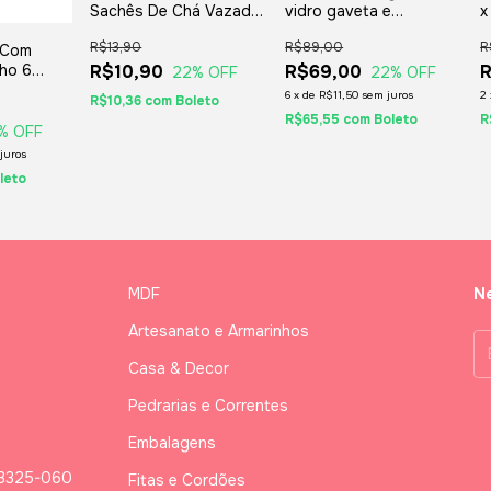
Sachês De Chá Vazada
vidro gaveta e
x
Bule E Xícara Cozinha -
divisórias 33x23x9 cm
D
R$13,90
R$89,00
R
 Com
13,5x13,5x5,5cm.
MDF
D
ho 6
R$10,90
R$69,00
22
% OFF
22
% OFF
x17x7cm -
6
x
de
R$11,50
sem juros
2
R$10,36
com
Boleto
ias
R$65,55
com
Boleto
R
% OFF
juros
leto
MDF
Ne
Artesanato e Armarinhos
Casa & Decor
Pedrarias e Correntes
Embalagens
03325-060
Fitas e Cordões