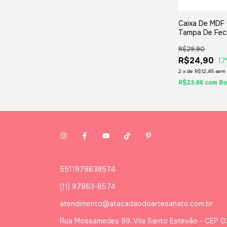
Caixa De MDF
Tampa De Fec
Divisórias 22
R$29,90
Para Chá E Jó
R$24,90
17
2
x
de
R$12,45
sem 
R$23,66
com
Bo
5511978638574
(11) 97863-8574
atendimento@atacadaodoartesanato.com.br
Rua Mossamedes 99, Vila Santo Estevão - CEP 