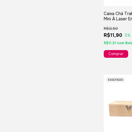
Caixa Chá Tra
Mini À Laser 
Ideal Para Sa
R$12,50
Chá -12x12x0
R$11,90
5
%
R$11,31
com
Bol
ESGOTADO