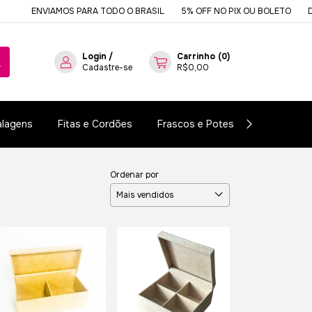
ENVIAMOS PARA TODO O BRASIL
5% OFF NO PIX OU BOLETO
DESDE 1
Login
/
Carrinho
(
0
)
Cadastre-se
R$0,00
lagens
Fitas e Cordões
Frascos e Potes
Essências e
Ordenar por