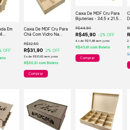
Caixa De MDF Cru Para
C
Bijuterias - 34,5 x 21,5 x
D
5cm.
2
R$44,90
R
Caixa De MDF Cru Para
ada Em
Chá Com Vidro Na
 4
R$45,90
-2
% OFF
Tampa - 20x20x05cm
 Jóias Ou
4
x
de
R$11,48
sem juros
2
R$32,50
cm
R$43,61
com
Boleto
R
R$31,90
2
% OFF
% OFF
S
3
x
de
R$10,63
sem juros
leto
R$30,31
com
Boleto