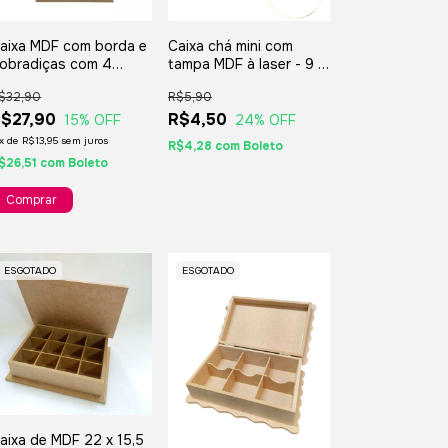
aixa MDF com borda e
Caixa chá mini com
obradiças com 4
tampa MDF à laser - 9 x
ivisões - 20x18x08 cm
9 x 9 cm - ref 279
$32,90
R$5,90
$27,90
R$4,50
15
% OFF
24
% OFF
x
de
R$13,95
sem juros
R$4,28
com
Boleto
$26,51
com
Boleto
ESGOTADO
ESGOTADO
aixa de MDF 22 x 15,5