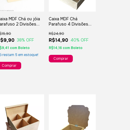
aixa MDF Chá ou jóia
Caixa MDF Chá
arafuso 2 Divisões
Parafuso 4 Divisões
6x08x07 cm
15x15x07 cm
$15,90
R$24,90
R$9,90
R$14,90
38
% OFF
40
% OFF
$9,41
com
Boleto
R$14,16
com
Boleto
ó restam
5
em estoque!