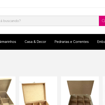
Armarinhos
Casa & Decor
Pedrarias e Correntes
Emba