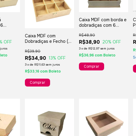
á
Caixa MDF com borda e
C
 6
dobradiças com 6
P
16x08 cm
Divisões - 27x18x08 cm
1
R$48,90
R
Caixa MDF com
Dobradiças e Fecho (06
R$38,90
% OFF
20
% OFF
Divisões) 25x16x08 cm
juros
3
x
de
R$12,97
sem juros
R
R$39,90
leto
R$36,96
com
Boleto
S
R$34,90
13
% OFF
3
x
de
R$11,63
sem juros
R$33,16
com
Boleto