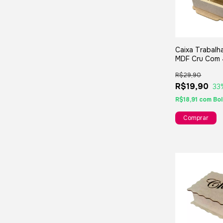
Caixa Trabalh
MDF Cru Com
Divisões Para
R$29,90
Chá 11x11x05
R$19,90
33
R$18,91
com
Bo