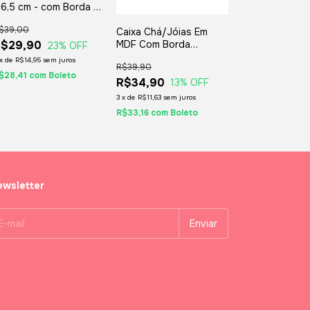
 6,5 cm - com Borda E
obradiças Com 12
$39,00
Caixa Chá/Jóias Em
ivisões
MDF Com Borda
R$29,90
23
% OFF
Ondulada Seis
x
de
R$14,95
sem juros
R$39,90
Divisórias
$28,41
com
Boleto
24,5x16,5x8cm - Ideal
R$34,90
13
% OFF
Para Sachês De Chá Ou
3
x
de
R$11,63
sem juros
Jóias
R$33,16
com
Boleto
wsletter