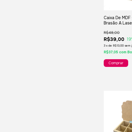
Caixa De MDF
Brasão A Lase
Dobradiças
R$48,00
30x20x08cm -
Chá Jóias Pre
R$39,00
19
Lembrancinha
3
x
de
R$13,00
sem 
R$37,05
com
Bo