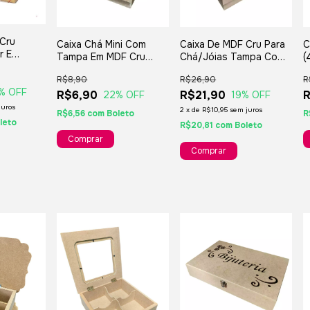
 Cru
Caixa Chá Mini Com
Caixa De MDF Cru Para
C
r E
Tampa Em MDF Cru
Chá/Jóias Tampa Com
(
Vazada À Laser
Visor De Vidro -
c
 Para
R$8,90
R$26,90
R
09x09x09 cm.
19,5x19,5x07cm.
sentes
% OFF
R$6,90
R$21,90
R
22
% OFF
19
% OFF
s
juros
2
x
de
R$10,95
sem juros
R$6,56
com
Boleto
R
leto
R$20,81
com
Boleto