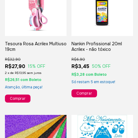
Tesoura Rosa Acrilex Multiuso
Nankin Profissional 20ml
19cm
Acrilex - não tóxico
R$32,90
R$6,90
R$27,90
R$3,45
15
% OFF
50
% OFF
2
x
de
R$13,95
sem juros
R$3,28
com
Boleto
R$26,51
com
Boleto
Só restam
5
em estoque!
Atenção, última peça!