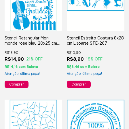
Stencil Retangular Mon
Stencil Estreito Costura 8x28
monde rose bleu 20x25 cm
cm Litoarte STE-267
Litoarte STR-272
R$18,90
R$10,90
R$14,90
R$8,90
21
% OFF
18
% OFF
R$14,16
com
Boleto
R$8,46
com
Boleto
Atenção, última peça!
Atenção, última peça!