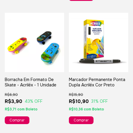
Borracha Em Formato De
Marcador Permanente Ponta
Skate - Acriléx - 1 Unidade
Dupla Acriléx Cor Preto
R$6,90
R$15,90
R$3,90
R$10,90
43
% OFF
31
% OFF
R$3,71
com
Boleto
R$10,36
com
Boleto