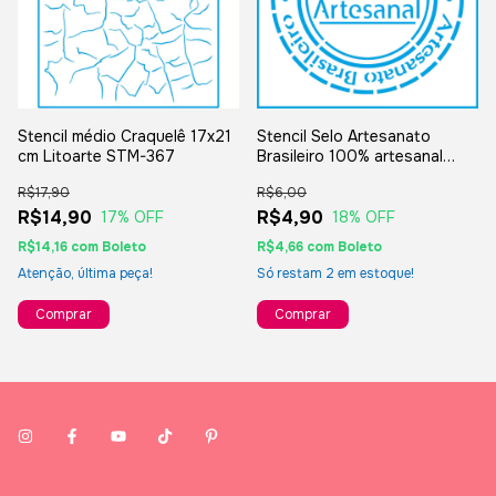
Stencil médio Craquelê 17x21
Stencil Selo Artesanato
cm Litoarte STM-367
Brasileiro 100% artesanal
10x10 cm Litoarte ST-X-369
R$17,90
R$6,00
R$14,90
R$4,90
17
% OFF
18
% OFF
R$14,16
com
Boleto
R$4,66
com
Boleto
Atenção, última peça!
Só restam
2
em estoque!