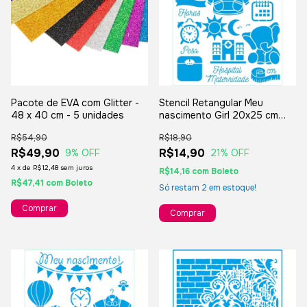
Pacote de EVA com Glitter -
Stencil Retangular Meu
48 x 40 cm - 5 unidades
nascimento Girl 20x25 cm
Litoarte STR-211
R$54,90
R$18,90
R$49,90
R$14,90
9
% OFF
21
% OFF
4
x
de
R$12,48
sem juros
R$14,16
com
Boleto
R$47,41
com
Boleto
Só restam
2
em estoque!
Comprar