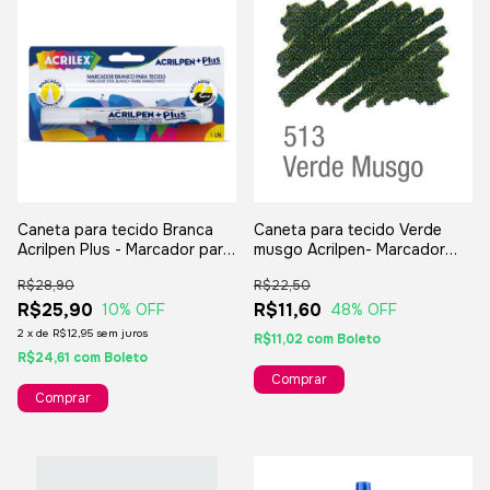
Caneta para tecido Branca
Caneta para tecido Verde
Acrilpen Plus - Marcador para
musgo Acrilpen- Marcador
tecido Acrilex
para tecido Acrilex
R$28,90
R$22,50
R$25,90
R$11,60
10
% OFF
48
% OFF
2
x
de
R$12,95
sem juros
R$11,02
com
Boleto
R$24,61
com
Boleto