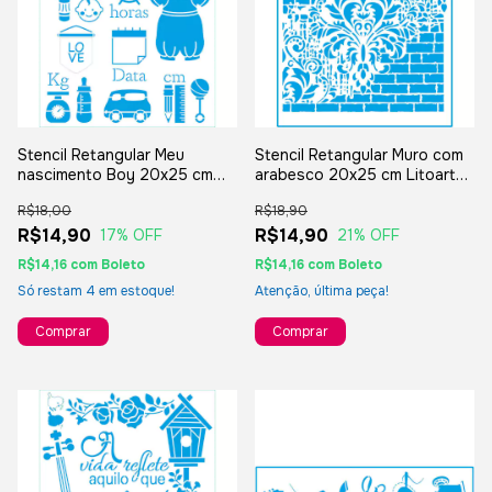
Stencil Retangular Meu
Stencil Retangular Muro com
nascimento Boy 20x25 cm
arabesco 20x25 cm Litoarte
Litoarte STR-210
STR-143
R$18,00
R$18,90
R$14,90
R$14,90
17
% OFF
21
% OFF
R$14,16
com
Boleto
R$14,16
com
Boleto
Só restam
4
em estoque!
Atenção, última peça!