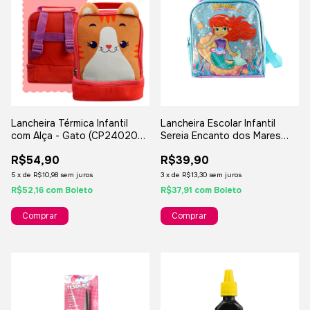
Lancheira Térmica Infantil
Lancheira Escolar Infantil
com Alça - Gato (CP24020L-
Sereia Encanto dos Mares
Gato)
(SR23112L)
R$54,90
R$39,90
5
x
de
R$10,98
sem juros
3
x
de
R$13,30
sem juros
R$52,16
com
Boleto
R$37,91
com
Boleto