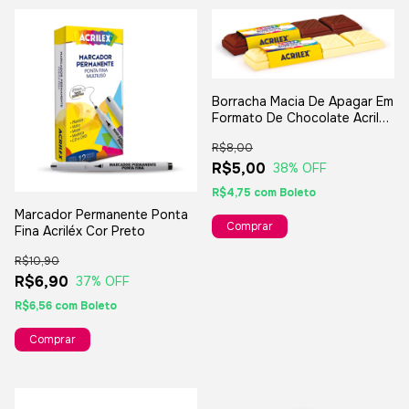
Borracha Macia De Apagar Em
Formato De Chocolate Acrilex
- 1 Unidade
R$8,00
R$5,00
38
% OFF
R$4,75
com
Boleto
Marcador Permanente Ponta
Comprar
Fina Acriléx Cor Preto
R$10,90
R$6,90
37
% OFF
R$6,56
com
Boleto