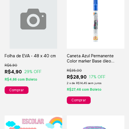
Folha de EVA - 48 x 40 cm
Caneta Azul Permanente
Color marker Base óleo
R$6,90
Multiuso Acrilex
R$35,00
R$4,90
29
% OFF
R$28,90
17
% OFF
R$4,66
com
Boleto
2
x
de
R$14,45
sem juros
R$27,46
com
Boleto
Comprar