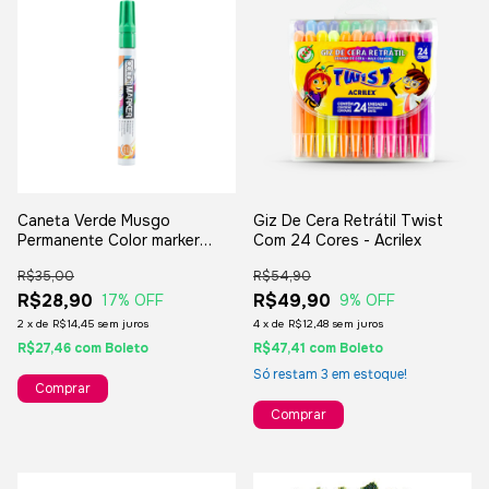
Caneta Verde Musgo
Giz De Cera Retrátil Twist
Permanente Color marker
Com 24 Cores - Acrilex
Base óleo Multiuso Acrilex
R$35,00
R$54,90
R$28,90
R$49,90
17
% OFF
9
% OFF
2
x
de
R$14,45
sem juros
4
x
de
R$12,48
sem juros
R$27,46
com
Boleto
R$47,41
com
Boleto
Só restam
3
em estoque!