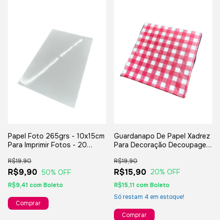
Guardanapo De Papel Xadrez
Papel Foto 265grs - 10x15cm
Para Decoração Decoupage
Para Imprimir Fotos - 20
10 Peças
Unidades
R$19,90
R$19,90
R$15,90
R$9,90
20
% OFF
50
% OFF
R$15,11
com
Boleto
R$9,41
com
Boleto
Só restam
4
em estoque!