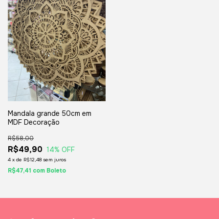
Mandala grande 50cm em
MDF Decoração
R$58,00
R$49,90
14
% OFF
4
x
de
R$12,48
sem juros
R$47,41
com
Boleto