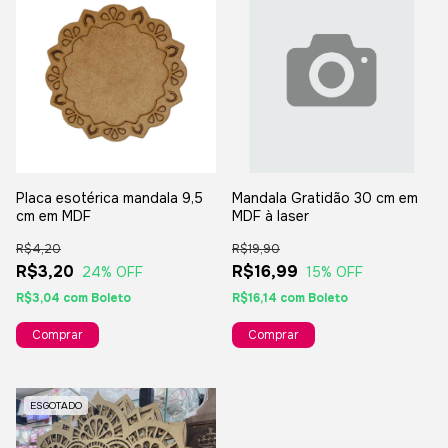
Placa esotérica mandala 9,5
Mandala Gratidão 30 cm em
cm em MDF
MDF à laser
R$4,20
R$19,90
R$3,20
R$16,99
24
% OFF
15
% OFF
R$3,04
com
Boleto
R$16,14
com
Boleto
ESGOTADO