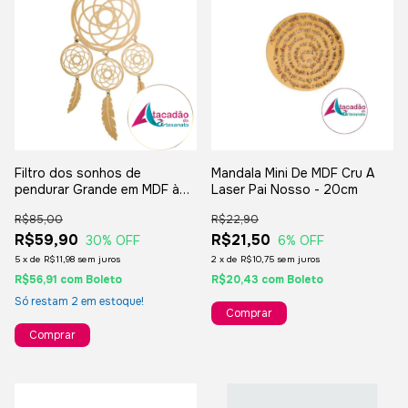
Filtro dos sonhos de
Mandala Mini De MDF Cru A
pendurar Grande em MDF à
Laser Pai Nosso - 20cm
laser - 67,7 x 41 x 0.28 cm -
R$85,00
R$22,90
ref 13683
R$59,90
R$21,50
30
% OFF
6
% OFF
5
x
de
R$11,98
sem juros
2
x
de
R$10,75
sem juros
R$56,91
com
Boleto
R$20,43
com
Boleto
Só restam
2
em estoque!