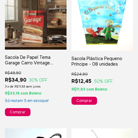
Sacola De Papel Tema
Sacola Plástica Pequeno
Garage Carro Vintage
Príncipe - 08 unidades
21,5x15x8cm - 10 Unidades
R$49,90
R$24,90
R$34,90
30
% OFF
R$12,45
50
% OFF
3
x
de
R$11,63
sem juros
R$11,83
com
Boleto
R$33,16
com
Boleto
Só restam
5
em estoque!