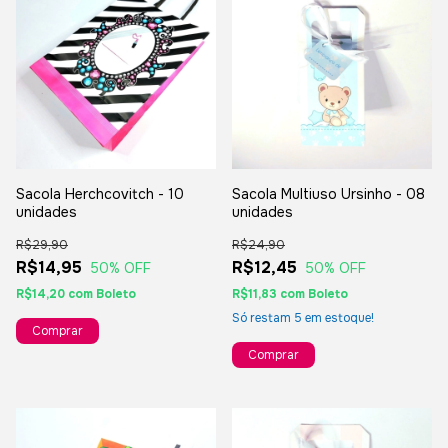
Sacola Herchcovitch - 10
Sacola Multiuso Ursinho - 08
unidades
unidades
R$29,90
R$24,90
R$14,95
R$12,45
50
% OFF
50
% OFF
R$14,20
com
Boleto
R$11,83
com
Boleto
Só restam
5
em estoque!