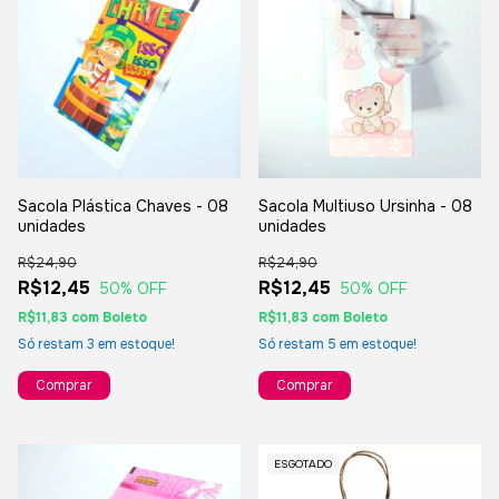
Sacola Plástica Chaves - 08
Sacola Multiuso Ursinha - 08
unidades
unidades
R$24,90
R$24,90
R$12,45
R$12,45
50
% OFF
50
% OFF
R$11,83
com
Boleto
R$11,83
com
Boleto
Só restam
3
em estoque!
Só restam
5
em estoque!
ESGOTADO