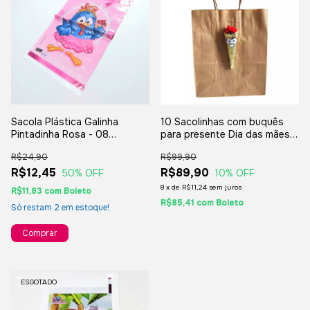
Sacola Plástica Galinha
10 Sacolinhas com buquês
Pintadinha Rosa - 08
para presente Dia das mães e
unidades
Dia dos namorados 22 x 17 x
R$24,90
R$99,90
9 cm
R$12,45
R$89,90
50
% OFF
10
% OFF
8
x
de
R$11,24
sem juros
R$11,83
com
Boleto
R$85,41
com
Boleto
Só restam
2
em estoque!
ESGOTADO