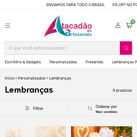
ENVIAMOS PARA TODO O BRASIL
5% OFF NO PIX O
0
Escritório & Gadgets
Personalizados
Presentes
Lembranças P
Início
>
Personalizados
>
Lembranças
Lembranças
9 produtos
Ordenar por:
Filtrar
Mais vendidos