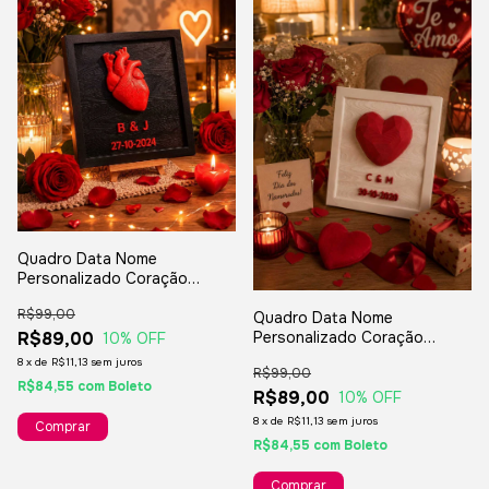
Quadro Data Nome
Personalizado Coração
Realista Presente Dia Dos
R$99,00
Quadro Data Nome
Namorados
Personalizado Coração
R$89,00
10
% OFF
Presente Dia Dos Namorados
8
x
de
R$11,13
sem juros
R$99,00
R$84,55
com
Boleto
R$89,00
10
% OFF
8
x
de
R$11,13
sem juros
R$84,55
com
Boleto