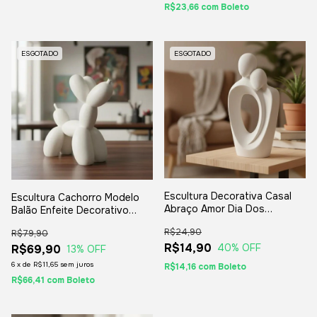
R$23,66
com
Boleto
ESGOTADO
ESGOTADO
Escultura Decorativa Casal
Escultura Cachorro Modelo
Abraço Amor Dia Dos
Balão Enfeite Decorativo
Namorados
Festas Presentes
R$24,90
R$79,90
R$14,90
40
% OFF
R$69,90
13
% OFF
6
x
de
R$11,65
sem juros
R$14,16
com
Boleto
R$66,41
com
Boleto