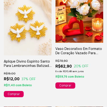
Vaso Decorativo Em Formato
De Coração Vazado Para
Presentes
R$78,90
Aplique Divino Espírito Santo
Para Lembrancinhas Batizado
R$62,90
20
% OFF
Crisma Primeira Comunhão - 3
6
x
de
R$10,48
sem juros
R$19,00
Peças
R$59,76
com
Boleto
R$12,00
37
% OFF
R$11,40
com
Boleto