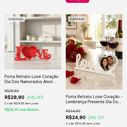
ESGOTADO
ESGOTADO
Porta Retrato Love Coração
Dia Dos Namorados Amor
Presentes
R$39,90
Porta Retrato Love Coração -
R$29,90
25
% OFF
Lembrança Presente Dia Dos
2
x
de
R$14,95
sem juros
Namorados
R$28,41
com
Boleto
R$34,90
R$24,90
29
% OFF
2
x
de
R$12,45
sem juros