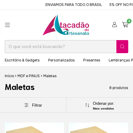
ENVIAMOS PARA TODO O BRASIL
5% OFF NO PIX
0
Escritório & Gadgets
Personalizados
Presentes
Lembranças P
Início
>
MDF e PINUS
>
Maletas
Maletas
8 produtos
Ordenar por:
Filtrar
Mais vendidos