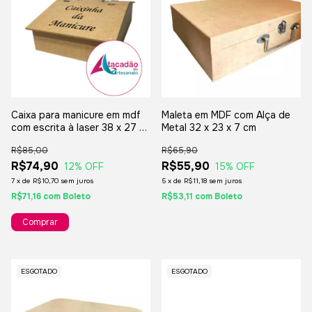
Caixa para manicure em mdf
Maleta em MDF com Alça de
com escrita à laser 38 x 27 x
Metal 32 x 23 x 7 cm
13cm - maleta com alça em
R$85,00
R$65,90
metal
R$74,90
R$55,90
12
% OFF
15
% OFF
7
x
de
R$10,70
sem juros
5
x
de
R$11,18
sem juros
R$71,16
com
Boleto
R$53,11
com
Boleto
ESGOTADO
ESGOTADO