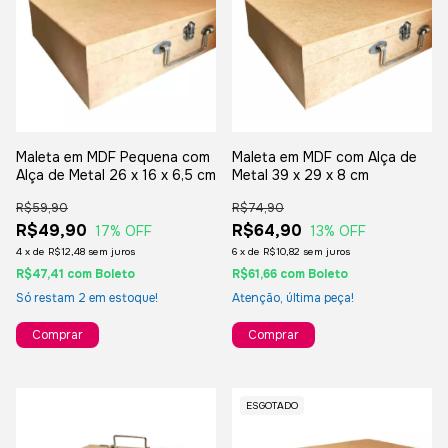
Maleta em MDF Pequena com
Maleta em MDF com Alça de
Alça de Metal 26 x 16 x 6,5 cm
Metal 39 x 29 x 8 cm
R$59,90
R$74,90
R$49,90
R$64,90
17
% OFF
13
% OFF
4
x
de
R$12,48
sem juros
6
x
de
R$10,82
sem juros
R$47,41
com
Boleto
R$61,66
com
Boleto
Só restam
2
em estoque!
Atenção, última peça!
Comprar
Comprar
ESGOTADO