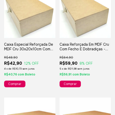
Caixa Reforçada Em MDF Cru
Caixa Especial Reforçada De
Com Fecho E Dobradiças -
MDF Cru 30x20x10cm Com
35x25x15cm
Fecho E Dobradiças
R$64,90
R$48,90
R$59,90
R$42,90
8
% OFF
12
% OFF
5
x
de
R$11,98
sem juros
4
x
de
R$10,73
sem juros
R$56,91
com
Boleto
R$40,76
com
Boleto