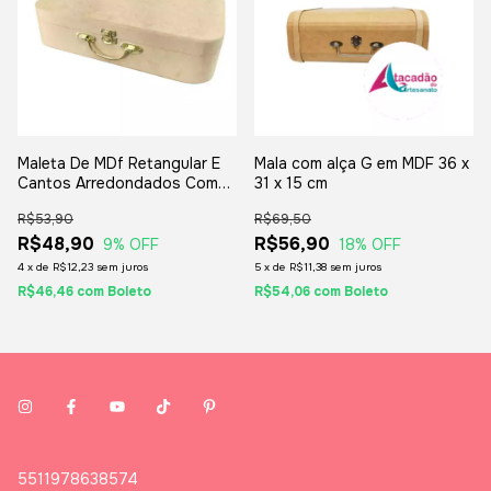
Maleta De MDf Retangular E
Mala com alça G em MDF 36 x
Cantos Arredondados Com
31 x 15 cm
Alça De Metal - 31x20x07cm.
R$53,90
R$69,50
R$48,90
R$56,90
9
% OFF
18
% OFF
4
x
de
R$12,23
sem juros
5
x
de
R$11,38
sem juros
R$46,46
com
Boleto
R$54,06
com
Boleto
5511978638574