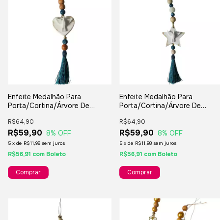
Enfeite Medalhão Para
Enfeite Medalhão Para
Porta/Cortina/Árvore De
Porta/Cortina/Árvore De
Natal/Lembranças/Decorações
Natal/Lembranças/Decoraçõe
R$64,90
R$64,90
R$59,90
R$59,90
8
% OFF
8
% OFF
5
x
de
R$11,98
sem juros
5
x
de
R$11,98
sem juros
R$56,91
com
Boleto
R$56,91
com
Boleto