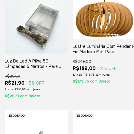
Lustre Luminária Com Pendent
Em Madeira Mdf Para
Decoração
Luz De Led A Pilha 50
R$249,00
Lâmpadas 5 Metros - Para
R$189,00
24
% OFF
Decorações E Enfeites
12
x
de
R$15,75
sem juros
R$25,90
R$179,55
com
Boleto
R$21,90
15
% OFF
2
x
de
R$10,95
sem juros
R$20,81
com
Boleto
ESGOTADO
ESGOTADO