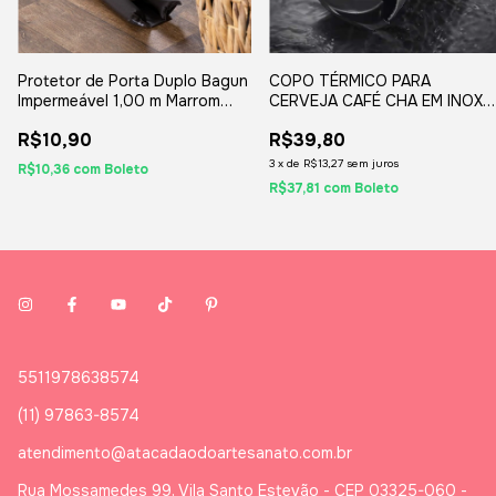
Protetor de Porta Duplo Bagun
COPO TÉRMICO PARA
Impermeável 1,00 m Marrom
CERVEJA CAFÉ CHA EM INOX
Cor: Marrom (123/120)
COM TAMPA E ABRIDOR DE
R$10,90
R$39,80
CERVEJA 473M
3
x
de
R$13,27
sem juros
R$10,36
com
Boleto
R$37,81
com
Boleto
5511978638574
(11) 97863-8574
atendimento@atacadaodoartesanato.com.br
Rua Mossamedes 99, Vila Santo Estevão - CEP 03325-060 -