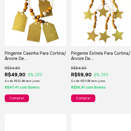
Pingente Casinha Para Cortina/
Pingente Estrela Para Cortina/
Árvore De
Árvore De
Natal/Lembranças/Decorações
Natal/Lembranças/Decoraçõe
R$54,90
R$64,90
- 4 Unidades
- 6 Unidades
R$49,90
R$59,90
9
% OFF
8
% OFF
4
x
de
R$12,48
sem juros
5
x
de
R$11,98
sem juros
R$47,41
com
Boleto
R$56,91
com
Boleto