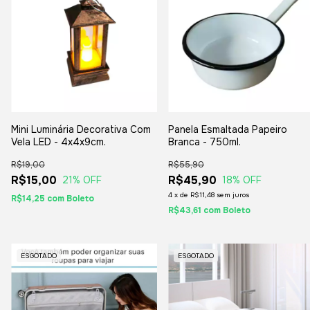
Mini Luminária Decorativa Com
Panela Esmaltada Papeiro
Vela LED - 4x4x9cm.
Branca - 750ml.
R$19,00
R$55,90
R$15,00
R$45,90
21
% OFF
18
% OFF
4
x
de
R$11,48
sem juros
R$14,25
com
Boleto
R$43,61
com
Boleto
ESGOTADO
ESGOTADO