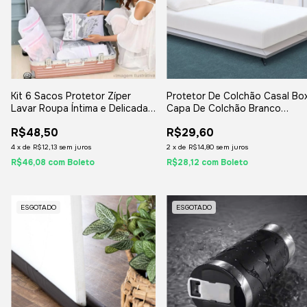
Kit 6 Sacos Protetor Zíper
Protetor De Colchão Casal Bo
Lavar Roupa Íntima e Delicada
Capa De Colchão Branco
G (KIT6SACOG)
(2442)
R$48,50
R$29,60
4
x
de
R$12,13
sem juros
2
x
de
R$14,80
sem juros
R$46,08
com
Boleto
R$28,12
com
Boleto
ESGOTADO
ESGOTADO