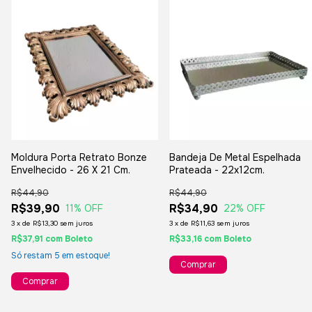
Moldura Porta Retrato Bonze
Bandeja De Metal Espelhada
Envelhecido - 26 X 21 Cm.
Prateada - 22x12cm.
R$44,90
R$44,90
R$39,90
R$34,90
11
% OFF
22
% OFF
3
x
de
R$13,30
sem juros
3
x
de
R$11,63
sem juros
R$37,91
com
Boleto
R$33,16
com
Boleto
Só restam
5
em estoque!