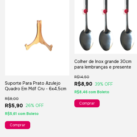
Colher de Inox grande 30cm
para lembranças e presente
R$14,50
Suporte Para Prato Azulejo
R$8,90
39
% OFF
Quadro Em Mdf Cru - 6x4,5cm
R$8,46
com
Boleto
R$8,00
R$5,90
26
% OFF
R$5,61
com
Boleto