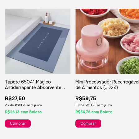
Tapete 65041 Mágico
Mini Processador Recarregáve
Antiderrapante Absorvente
de Alimentos (UD24)
65041
R$27,50
R$59,75
2
x
de
R$13,75
sem juros
5
x
de
R$11,95
sem juros
R$26,13
com
Boleto
R$56,76
com
Boleto