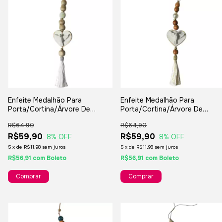
Enfeite Medalhão Para
Enfeite Medalhão Para
Porta/Cortina/Árvore De
Porta/Cortina/Árvore De
Natal/Lembranças/Decorações
Natal/Lembranças/Decoraçõe
R$64,90
R$64,90
R$59,90
R$59,90
8
% OFF
8
% OFF
5
x
de
R$11,98
sem juros
5
x
de
R$11,98
sem juros
R$56,91
com
Boleto
R$56,91
com
Boleto