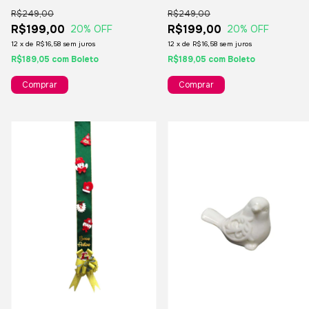
Decoração De Natal - Fita De
Decoração De Natal - Fita
R$249,00
R$249,00
Juta
Vermelha
R$199,00
R$199,00
20
% OFF
20
% OFF
12
x
de
R$16,58
sem juros
12
x
de
R$16,58
sem juros
R$189,05
com
Boleto
R$189,05
com
Boleto