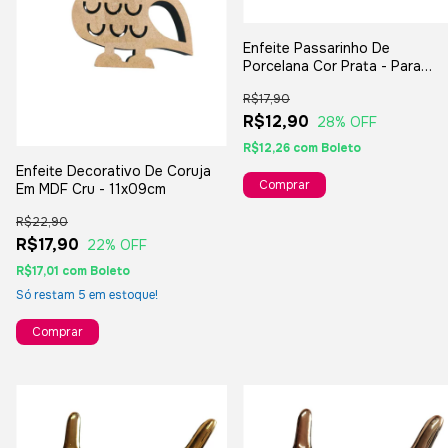
Enfeite Passarinho De
Porcelana Cor Prata - Para
Decoração Lavabo Presentes
R$17,90
R$12,90
28
% OFF
R$12,26
com
Boleto
Enfeite Decorativo De Coruja
Em MDF Cru - 11x09cm
R$22,90
R$17,90
22
% OFF
R$17,01
com
Boleto
Só restam
5
em estoque!