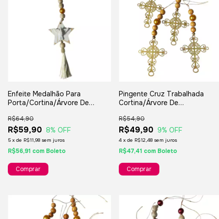
Enfeite Medalhão Para
Pingente Cruz Trabalhada
Porta/Cortina/Árvore De
Cortina/Árvore De
Natal/Lembranças/Decorações
Natal/Lembranças/Decoraçõe
R$64,90
R$54,90
- 4 Unidades
R$59,90
R$49,90
8
% OFF
9
% OFF
5
x
de
R$11,98
sem juros
4
x
de
R$12,48
sem juros
R$56,91
com
Boleto
R$47,41
com
Boleto