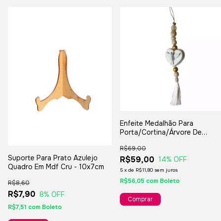
Enfeite Medalhão Para
Porta/Cortina/Árvore De
Natal/Lembranças/Decoraçõe
R$69,00
Suporte Para Prato Azulejo
R$59,00
14
% OFF
Quadro Em Mdf Cru - 10x7cm
5
x
de
R$11,80
sem juros
R$56,05
com
Boleto
R$8,60
R$7,90
8
% OFF
R$7,51
com
Boleto