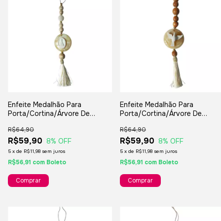
Enfeite Medalhão Para
Enfeite Medalhão Para
Porta/Cortina/Árvore De
Porta/Cortina/Árvore De
Natal/Lembranças/Decorações
Natal/Lembranças/Decoraçõe
R$64,90
R$64,90
R$59,90
R$59,90
8
% OFF
8
% OFF
5
x
de
R$11,98
sem juros
5
x
de
R$11,98
sem juros
R$56,91
com
Boleto
R$56,91
com
Boleto