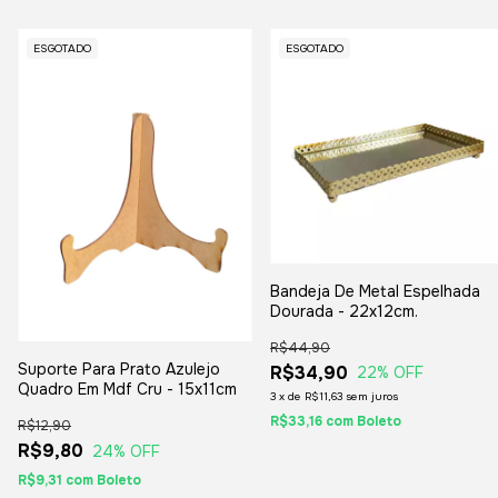
ESGOTADO
ESGOTADO
Bandeja De Metal Espelhada
Dourada - 22x12cm.
R$44,90
Suporte Para Prato Azulejo
R$34,90
22
% OFF
Quadro Em Mdf Cru - 15x11cm
3
x
de
R$11,63
sem juros
R$33,16
com
Boleto
R$12,90
R$9,80
24
% OFF
R$9,31
com
Boleto