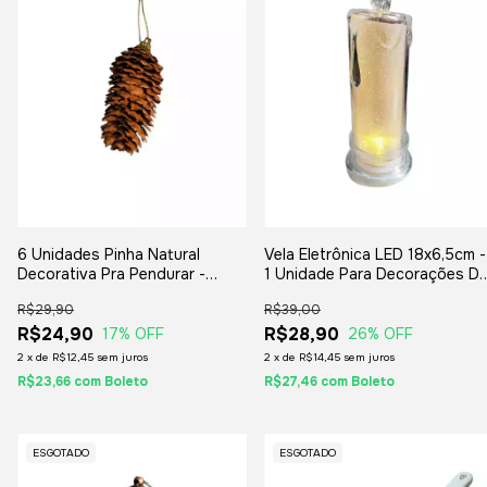
6 Unidades Pinha Natural
Vela Eletrônica LED 18x6,5cm -
Decorativa Pra Pendurar -
1 Unidade Para Decorações D
Enfeites De Natal E
Natal E Festas
R$29,90
R$39,00
Artesanatos
R$24,90
R$28,90
17
% OFF
26
% OFF
2
x
de
R$12,45
sem juros
2
x
de
R$14,45
sem juros
R$23,66
com
Boleto
R$27,46
com
Boleto
ESGOTADO
ESGOTADO