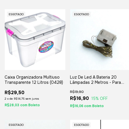
ESGOTADO
ESGOTADO
Caixa Organizadora Multiuso
Luz De Led A Bateria 20
Transparente 12 Litros (0428)
Lâmpadas 2 Metros - Para
Decorações E Enfeites
R$29,50
R$19,90
R$16,90
15
% OFF
2
x
de
R$14,75
sem juros
R$28,03
com
Boleto
R$16,06
com
Boleto
ESGOTADO
ESGOTADO