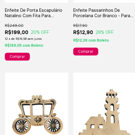
Enfeite De Porta Escapulário
Enfeite Passarinhos De
Natalino Com Fita Para
Porcelana Cor Branco - Para
Decoração De Natal - Fita
Decoração Lavabo Presentes
R$249,00
R$17,90
Verde
R$199,00
R$12,90
20
% OFF
28
% OFF
12
x
de
R$16,58
sem juros
R$12,26
com
Boleto
R$189,05
com
Boleto