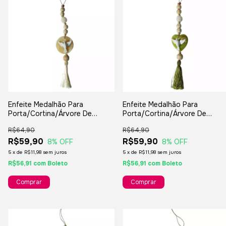
Enfeite Medalhão Para
Enfeite Medalhão Para
Porta/Cortina/Árvore De
Porta/Cortina/Árvore De
Natal/Lembranças/Decorações
Natal/Lembranças/Decoraçõe
R$64,90
R$64,90
R$59,90
R$59,90
8
% OFF
8
% OFF
5
x
de
R$11,98
sem juros
5
x
de
R$11,98
sem juros
R$56,91
com
Boleto
R$56,91
com
Boleto