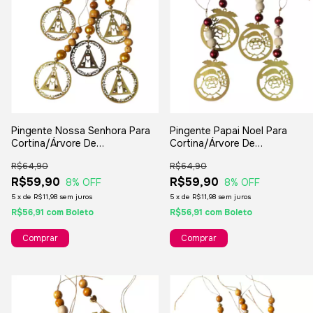
Pingente Nossa Senhora Para
Pingente Papai Noel Para
Cortina/Árvore De
Cortina/Árvore De
Natal/Lembranças/Decorações
Natal/Lembranças/Decoraçõe
R$64,90
R$64,90
- 5 Unidades
- 5 Unidades
R$59,90
R$59,90
8
% OFF
8
% OFF
5
x
de
R$11,98
sem juros
5
x
de
R$11,98
sem juros
R$56,91
com
Boleto
R$56,91
com
Boleto