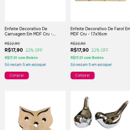
Enfeite Decorativo De
Enfeite Decorativo De Farol E
Carruagem Em MDF Cru -
MDF Cru - 17x16cm
14x11cm
R$22,90
R$22,90
R$17,90
R$17,90
22
% OFF
22
% OFF
R$17,01
com
Boleto
R$17,01
com
Boleto
Só restam
5
em estoque!
Só restam
5
em estoque!