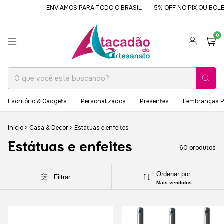
ENVIAMOS PARA TODO O BRASIL
5% OFF NO PIX OU BOLETO
DES
0
Escritório & Gadgets
Personalizados
Presentes
Lembranças P
Início
>
Casa & Decor
>
Estátuas e enfeites
Estátuas e enfeites
60 produtos
Ordenar por:
Filtrar
Mais vendidos