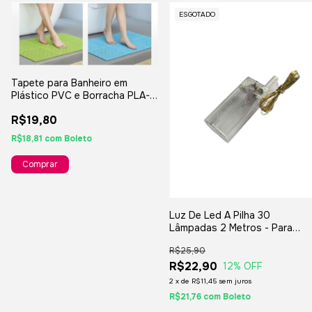
ESGOTADO
Tapete para Banheiro em
Plástico PVC e Borracha PLA-
019
R$19,80
R$18,81
com
Boleto
Luz De Led A Pilha 30
Lâmpadas 2 Metros - Para
Decorações E Enfeites
R$25,90
R$22,90
12
% OFF
2
x
de
R$11,45
sem juros
R$21,76
com
Boleto