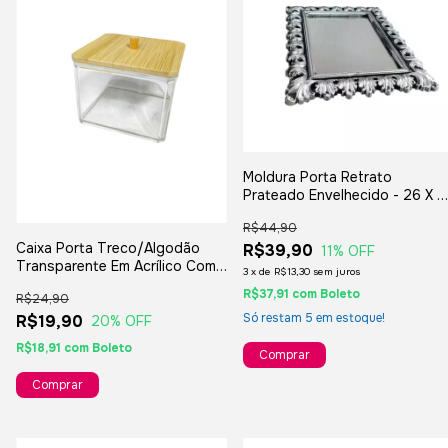
Moldura Porta Retrato
Prateado Envelhecido - 26 X 2
Cm.
R$44,90
Caixa Porta Treco/Algodão
R$39,90
11
% OFF
Transparente Em Acrílico Com
3
x
de
R$13,30
sem juros
Tampa De Bambu - 7x7x4cm
R$37,91
com
Boleto
R$24,90
Só restam
5
em estoque!
R$19,90
20
% OFF
R$18,91
com
Boleto