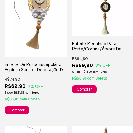
Enfeite Medalhão Para
Porta/Cortina/Árvore De
Natal/Lembranças/Decoraçõe
R$64,90
Enfeite De Porta Escapulário
R$59,90
8
% OFF
Espírito Santo - Decoração De
5
x
de
R$11,98
sem juros
Natal
R$56,91
com
Boleto
R$74,90
R$69,90
7
% OFF
6
x
de
R$11,65
sem juros
R$66,41
com
Boleto