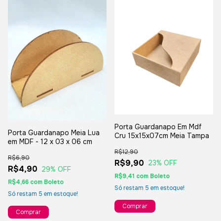
Porta Guardanapo Em Mdf
Porta Guardanapo Meia Lua
Cru 15x15x07cm Meia Tampa
em MDF - 12 x 03 x 06 cm
R$12,90
R$6,90
R$9,90
23
% OFF
R$4,90
29
% OFF
R$9,41
com
Boleto
R$4,66
com
Boleto
Só restam
5
em estoque!
Só restam
5
em estoque!