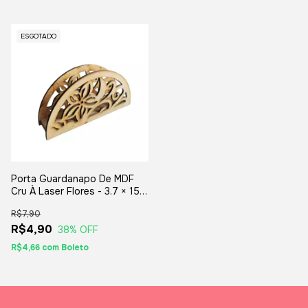
ESGOTADO
Porta Guardanapo De MDF
Cru À Laser Flores - 3.7 × 15 ×
7.5 cm.
R$7,90
R$4,90
38
% OFF
R$4,66
com
Boleto