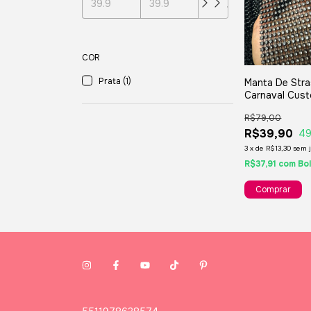
COR
Prata (1)
Manta De Stra
Carnaval Cus
E Artesanatos
R$79,00
R$39,90
4
3
x
de
R$13,30
sem 
R$37,91
com
Bo