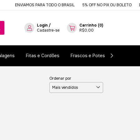
ENVIAMOS PARA TODO O BRASIL
5% OFF NO PIX OU BOLETO
DES
Login
/
Carrinho
(
0
)
Cadastre-se
R$0,00
lagens
Fitas e Cordões
Frascos e Potes
Essências e
Ordenar por