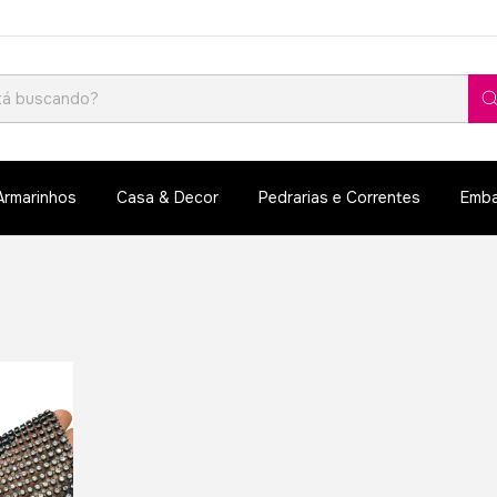
Armarinhos
Casa & Decor
Pedrarias e Correntes
Emba