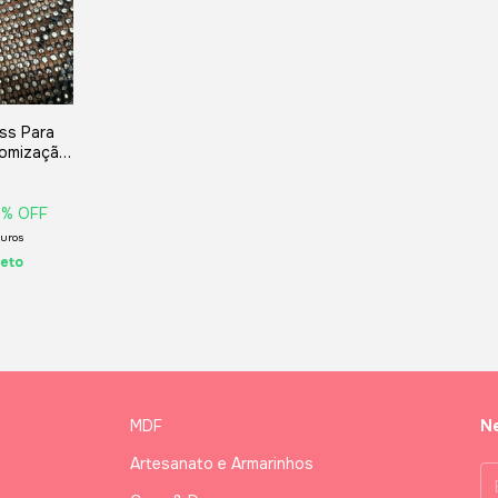
ss Para
tomização
 - 50cm
9
% OFF
juros
leto
MDF
Ne
Artesanato e Armarinhos