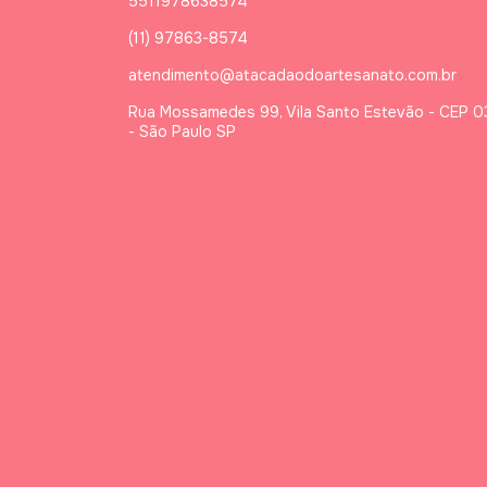
5511978638574
(11) 97863-8574
atendimento@atacadaodoartesanato.com.br
Rua Mossamedes 99, Vila Santo Estevão - CEP 
- São Paulo SP