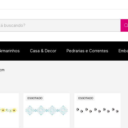
Armarinhos
Casa & Decor
Pedrarias e Correntes
Emba
 cm
ESGOTADO
ESGOTADO