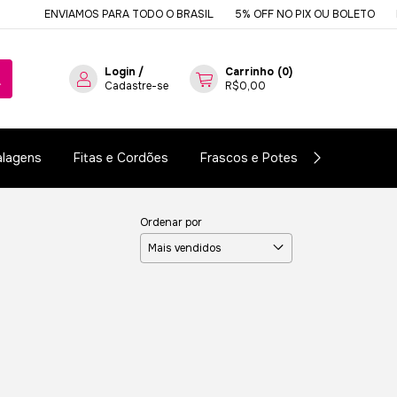
ENVIAMOS PARA TODO O BRASIL
5% OFF NO PIX OU BOLETO
DE
Login
/
Carrinho
(
0
)
Cadastre-se
R$0,00
lagens
Fitas e Cordões
Frascos e Potes
Essências e
Ordenar por