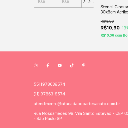
Stencil Girass
30x8cm Acrilex
R$13,50
R$10,90
19
R$10,36
com
Bo
5511978638574
(11) 97863-8574
atendimento@atacadaodoartesanato.com.br
Rua Mossamedes 99, Vila Santo Estevão - CEP 
- São Paulo SP