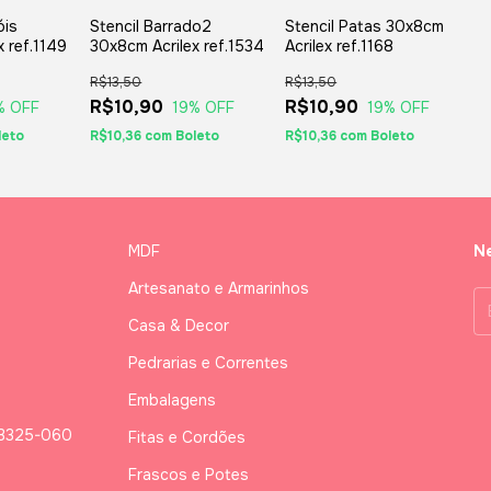
óis
Stencil Barrado2
Stencil Patas 30x8cm
 ref.1149
30x8cm Acrilex ref.1534
Acrilex ref.1168
R$13,50
R$13,50
R$10,90
R$10,90
% OFF
19
% OFF
19
% OFF
leto
R$10,36
com
Boleto
R$10,36
com
Boleto
MDF
Ne
Artesanato e Armarinhos
Casa & Decor
Pedrarias e Correntes
Embalagens
03325-060
Fitas e Cordões
Frascos e Potes