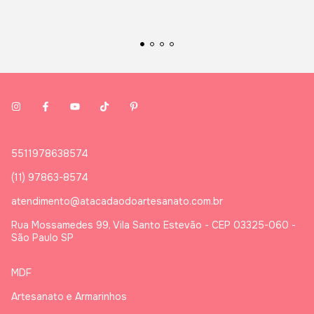
5511978638574
(11) 97863-8574
atendimento@atacadaodoartesanato.com.br
Rua Mossamedes 99, Vila Santo Estevão - CEP 03325-060 -
São Paulo SP
MDF
Artesanato e Armarinhos