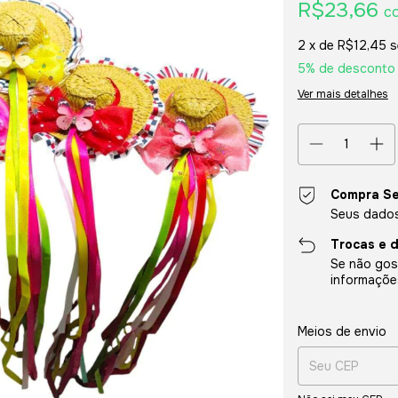
R$23,66
c
2
x de
R$12,45
s
5% de desconto
Ver mais detalhes
Compra S
Seus dados
Trocas e 
Se não gost
informaçõe
Entregas para o CE
Meios de envio