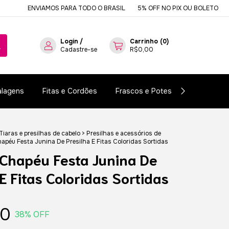
ENVIAMOS PARA TODO O BRASIL
5% OFF NO PIX OU BOLETO
DESDE
Login
/
Carrinho
(
0
)
Cadastre-se
R$0,00
lagens
Fitas e Cordões
Frascos e Potes
Essências e
Tiaras e presilhas de cabelo
>
Presilhas e acessórios de
hapéu Festa Junina De Presilha E Fitas Coloridas Sortidas
 Chapéu Festa Junina De
 E Fitas Coloridas Sortidas
90
38
% OFF