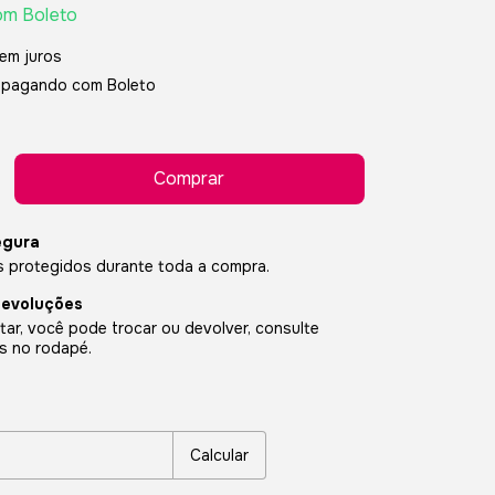
om
Boleto
em juros
pagando com Boleto
egura
 protegidos durante toda a compra.
devoluções
ar, você pode trocar ou devolver, consulte
s no rodapé.
P:
Alterar CEP
Calcular