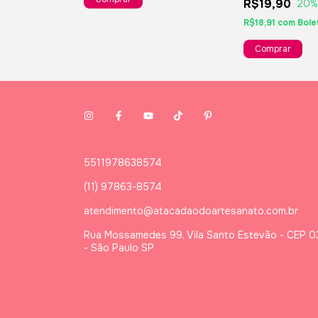
R$19,90
20
%
R$18,91
com
Bole
5511978638574
(11) 97863-8574
atendimento@atacadaodoartesanato.com.br
Rua Mossamedes 99, Vila Santo Estevão - CEP 
- São Paulo SP