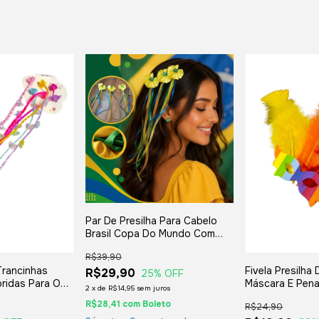
Par De Presilha Para Cabelo
Brasil Copa Do Mundo Com
Fitas E Laço
R$39,90
Trancinhas
Fivela Presilh
R$29,90
25
% OFF
ridas Para O
Máscara E Pena
2
x
de
R$14,95
sem juros
E Adulto - 6
Para O Cabelo I
R$28,41
com
Boleto
R$24,90
naval E Festas
- Carnaval E Fe