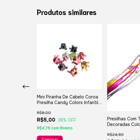
Produtos similares
 Cabelo Presilha
Mini Piranha De Cabelo Coroa
Adulto - 10
Presilha Candy Colors Infantil E
Adulto - 10 unidades
R$8,00
Presilhas Com 
R$5,00
OFF
38
% OFF
Decoradas Colo
to
R$4,75
com
Boleto
Cabelo Infantil 
R$24,90
Unidades - Car