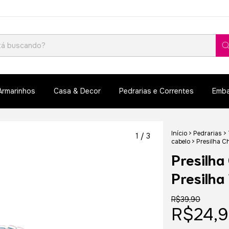
Armarinhos
Casa & Decor
Pedrarias e Correntes
Emba
Início
>
Pedrarias
>
1
/
3
cabelo
>
Presilha C
Presilha
Presilha
R$39,90
R$24,