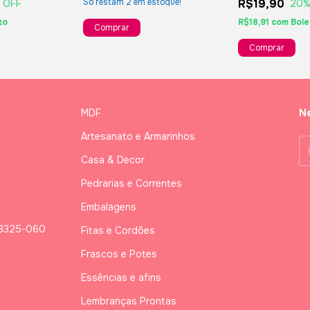
R$19,90
Só restam
2
em estoque!
 OFF
20
%
to
R$18,91
com
Bole
MDF
Ne
Artesanato e Armarinhos
Casa & Decor
Pedrarias e Correntes
Embalagens
03325-060
Fitas e Cordões
Frascos e Potes
Essências e afins
Lembranças Prontas