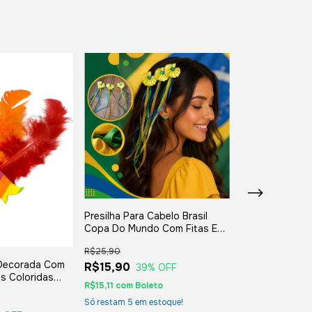
ESGOTADO
Presilha Para Cabelo Brasil
Copa Do Mundo Com Fitas E
Laço
R$25,90
a Decorada Com
Par De Fivelas 
R$15,90
39
% OFF
s Coloridas
Decoradas Com
R$15,11
com
Boleto
nfantil E Adulto
Fitas Colorida
R$74,90
stas
Infantil E Adult
Só restam
5
em estoque!