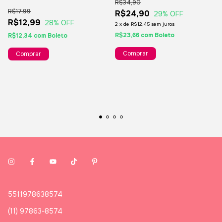
R$34,90
R$17,99
R$24,90
29
% OFF
R$12,99
28
% OFF
2
x
de
R$12,45
sem juros
R$23,66
com
Boleto
R$12,34
com
Boleto
5511978638574
(11) 97863-8574