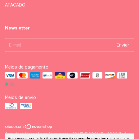
ATACADO
Newsletter
Meios de pagamento
Meios de envio
Copyright Atacadão do Artesanato - 23417151000145 - 2026. Todos
Ao navegar por este site
você aceita o uso de cookies
para agilizar