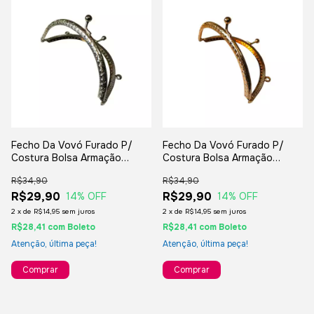
Fecho Da Vovó Furado P/
Fecho Da Vovó Furado P/
Costura Bolsa Armação
Costura Bolsa Armação
Vintage 12,5cm. Redondo
Vintage 12,5cm. Redondo
R$34,90
R$34,90
Níquel
Dourado
R$29,90
R$29,90
14
% OFF
14
% OFF
2
x
de
R$14,95
sem juros
2
x
de
R$14,95
sem juros
R$28,41
com
Boleto
R$28,41
com
Boleto
Atenção, última peça!
Atenção, última peça!