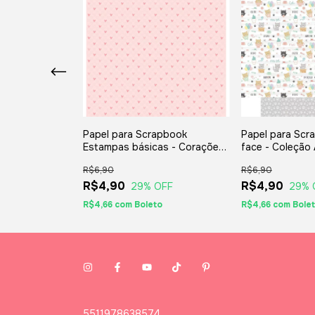
apbook
Papel para Scrapbook
Papel para Scr
as - Poá
Estampas básicas - Corações
face - Coleção
| 30,5 x 30,5 cm
rosa bebê 30,5 x 30,5 cm SBB-
30,5 x 30,5 cm
R$6,90
R$6,90
002
R$4,90
R$4,90
OFF
29
% OFF
29
% 
o
R$4,66
com
Boleto
R$4,66
com
Bole
5511978638574