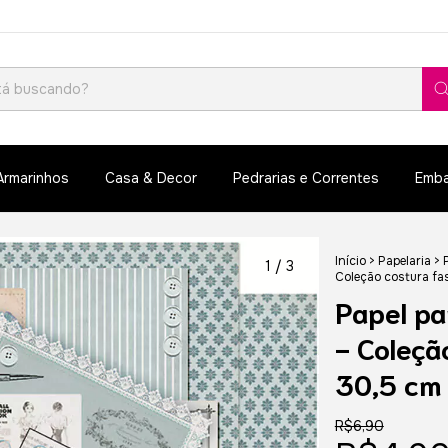
Armarinhos
Casa & Decor
Pedrarias e Correntes
Emba
Início
>
Papelaria
>
1
/
3
Coleção costura fa
Papel pa
- Coleçã
30,5 cm
R$6,90