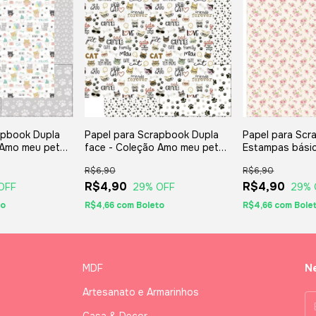
apbook Dupla
Papel para Scrapbook Dupla
Papel para Scr
 Amo meu pet
face - Coleção Amo meu pet
Estampas básica
 SD-1173
30,5 x 30,5 cm SD-1175
30,5 x 30,5 cm
R$6,90
R$6,90
R$4,90
R$4,90
OFF
29
% OFF
29
% 
to
R$4,66
com
Boleto
R$4,66
com
Bole
MDF
Ne
Artesanato e Armarinhos