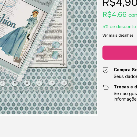
R$4,9
R$4,66
co
5% de desconto
Ver mais detalhes
Compra S
Seus dados
Trocas e 
Se não gost
informaçõe