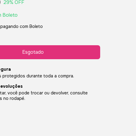
0
29
% OFF
m
Boleto
pagando com Boleto
egura
 protegidos durante toda a compra.
devoluções
ar, você pode trocar ou devolver, consulte
s no rodapé.