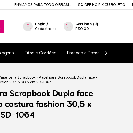
ENVIAMOS PARA TODO O BRASIL
5% OFF NO PIX OU BOLETO
DESDE 
Login
/
Carrinho
(
0
)
Cadastre-se
R$0,00
lagens
Fitas e Cordões
Frascos e Potes
Essências e
Papel para Scrapbook
>
Papel para Scrapbook Dupla face -
shion 30,5 x 30,5 cm SD-1064
ra Scrapbook Dupla face
o costura fashion 30,5 x
 SD-1064