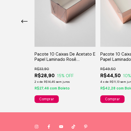
as De Acetato E
Pacote 10 Caixas De Acetato E
Pacote 10 Caix
 Prata
Papel Laminado Rosê
Papel Laminad
 Ref
4,5x22,5x3,5cm Ref
15x15x06cm Re
R$33,90
R$49,50
Megapaper4
R$28,90
R$44,50
 OFF
15
% OFF
10
%
ros
2
x
de
R$14,45
sem juros
4
x
de
R$11,13
sem jur
to
R$27,46
com
Boleto
R$42,28
com
Bol