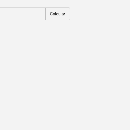
P:
Alterar CEP
Calcular