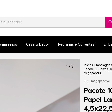
Armarinhos
Casa & Decor
Pedrarias e Correntes
Emba
Início
>
Embalagen
1
/
3
Pacote 10 Caixas D
Megapaper4
SKU:
megapaper4
Pacote 1
Papel L
4,5x22,