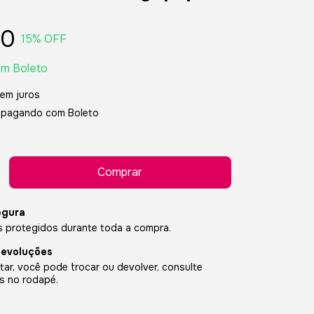
90
15
% OFF
om
Boleto
em juros
pagando com Boleto
egura
 protegidos durante toda a compra.
devoluções
ar, você pode trocar ou devolver, consulte
s no rodapé.