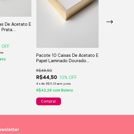
as De Acetato E
Pacote 10 Caix
 Prata
Papel Laminad
f Megapaper7
15x15x04cm R
R$45,50
R$40,50
 OFF
11
%
ros
4
x
de
R$10,13
sem ju
Pacote 10 Caixas De Acetato E
eto
R$38,48
com
Bo
Papel Laminado Dourado
15x15x06cm Ref Megapaper7
R$49,50
R$44,50
10
% OFF
4
x
de
R$11,13
sem juros
R$42,28
com
Boleto
wsletter