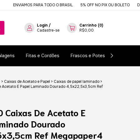
ENVIAMOS PARA TODO O BRASIL
5% OFF NO PIX OU BOLETO
DESDE 1
Login
/
Carrinho
(
0
)
Cadastre-se
R$0,00
lagens
Fitas e Cordões
Frascos e Potes
Essências e
s
>
Caixas de Acetato e Papel
>
Caixas de papel laminado
>
e Acetato E Papel Laminado Dourado 4,5x22,5x3,5cm Ref
0 Caixas De Acetato E
aminado Dourado
5x3,5cm Ref Megapaper4