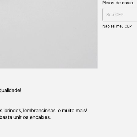
Entregas para o CE
Meios de envio
Não sei meu CEP
qualidade!
 brindes, lembrancinhas, e muito mais!
asta unir os encaixes.