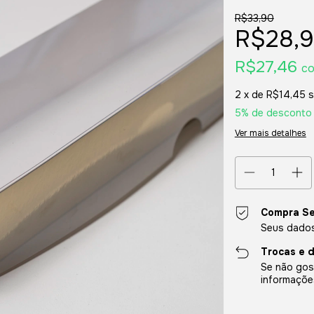
R$33,90
R$28,
R$27,46
c
2
x de
R$14,45
s
5% de desconto
Ver mais detalhes
Compra S
Seus dados
Trocas e 
Se não gost
informaçõe