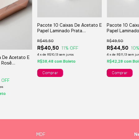
Pacote 10 Caixas De Acetato E
Pacote 10 Caix
Papel Laminado Prata
Papel Laminado
15x15x04cm Ref Megapaper6
15x15x06cm Re
R$45,50
R$49,50
R$40,50
R$44,50
11
% OFF
10
%
4
x
de
R$10,13
sem juros
4
x
de
R$11,13
sem ju
a De Acetato E
R$38,48
com
Boleto
R$42,28
com
Bol
o Rosê
f Megapaper7
 OFF
os
eto
MDF
Ne