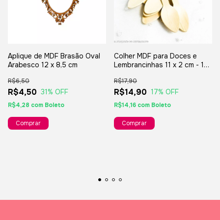
Aplique de MDF Brasão Oval
Colher MDF para Doces e
Arabesco 12 x 8,5 cm
Lembrancinhas 11 x 2 cm - 12
unidades
R$6,50
R$17,90
R$4,50
R$14,90
31
% OFF
17
% OFF
R$4,28
com
Boleto
R$14,16
com
Boleto