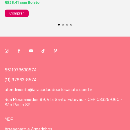
R$28,41
com
Boleto
5511978638574
(11) 97863-8574
atendimento@atacadaodoartesanato.com.br
Rua Mossamedes 99, Vila Santo Estevão - CEP 03325-060 -
São Paulo SP
MDF
Artesanato e Armarinhos