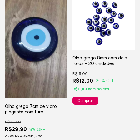
Olho grego 8mm com dois
furos - 20 unidades
R$15,00
R$12,00
20
% OFF
R$11,40
com
Boleto
Olho grego 7cm de vidro
pingente com furo
R$32,50
R$29,90
8
% OFF
2
x
de
R$14,95
sem juros