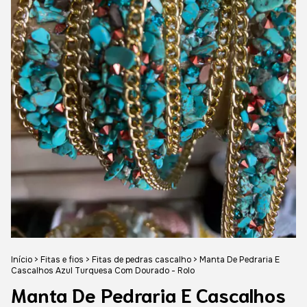
Início
>
Fitas e fios
>
Fitas de pedras cascalho
>
Manta De Pedraria E
Cascalhos Azul Turquesa Com Dourado - Rolo
Manta De Pedraria E Cascalhos