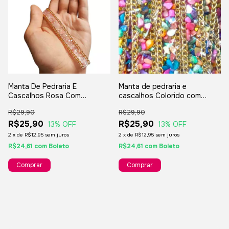
Manta De Pedraria E
Manta de pedraria e
Cascalhos Rosa Com
cascalhos Colorido com
Dourado - Rolo
dourado Rolo
R$29,90
R$29,90
R$25,90
R$25,90
13
% OFF
13
% OFF
2
x
de
R$12,95
sem juros
2
x
de
R$12,95
sem juros
R$24,61
com
Boleto
R$24,61
com
Boleto
Comprar
Comprar