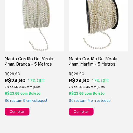
Manta Cordão De Pérola
Manta Cordão De Pérola
4mm. Branca - 5 Metros
4mm. Marfim - 5 Metros
R$29,90
R$29,90
R$24,90
R$24,90
17
% OFF
17
% OFF
2
x
de
R$12,45
sem juros
2
x
de
R$12,45
sem juros
R$23,66
com
Boleto
R$23,66
com
Boleto
Só restam
5
em estoque!
Só restam
4
em estoque!