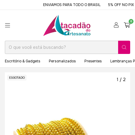
ENVIAMOS PARA TODO O BRASIL
5% OFF NO PIX O
0
Escritório & Gadgets
Personalizados
Presentes
Lembranças P
ESGOTADO
1
/
2