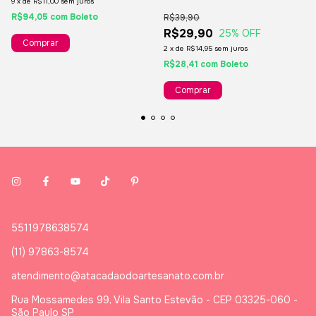
9
x
de
R$11,00
sem juros
- 1 Metro
R$94,05
com
Boleto
R$39,90
R$29,90
25
% OFF
2
x
de
R$14,95
sem juros
R$28,41
com
Boleto
Comprar
5511978638574
(11) 97863-8574
atendimento@atacadaodoartesanato.com.br
Rua Mossamedes 99, Vila Santo Estevão - CEP 03325-060 -
São Paulo SP