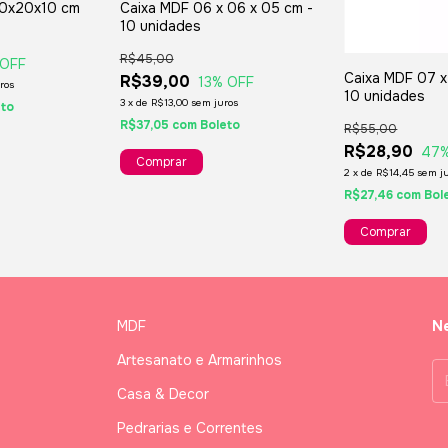
20x20x10 cm
Caixa MDF 06 x 06 x 05 cm -
10 unidades
R$45,00
 OFF
Caixa MDF 07 x
R$39,00
13
% OFF
ros
10 unidades
3
x
de
R$13,00
sem juros
eto
R$37,05
com
Boleto
R$55,00
R$28,90
47
2
x
de
R$14,45
sem j
R$27,46
com
Bol
MDF
Ne
Artesanato e Armarinhos
Casa & Decor
Pedrarias e Correntes