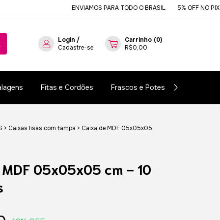
ENVIAMOS PARA TODO O BRASIL
5% OFF NO PIX OU BOLETO
Login
/
Carrinho
(
0
)
Cadastre-se
R$0,00
lagens
Fitas e Cordões
Frascos e Potes
Essências e
S
>
Caixas lisas com tampa
>
Caixa de MDF 05x05x05
e MDF 05x05x05 cm - 10
s