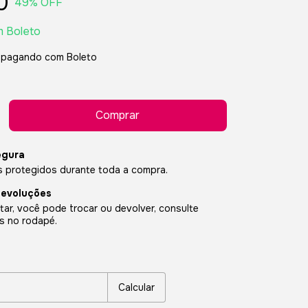
0
49
% OFF
m
Boleto
pagando com Boleto
egura
 protegidos durante toda a compra.
devoluções
ar, você pode trocar ou devolver, consulte
s no rodapé.
P:
Alterar CEP
Calcular