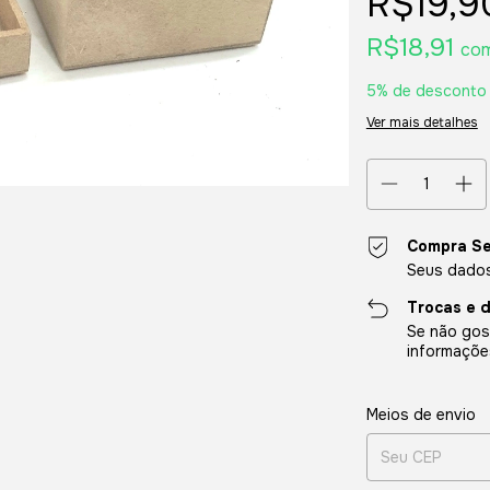
R$19,9
R$18,91
co
5% de desconto
Ver mais detalhes
Compra S
Seus dados
Trocas e 
Se não gost
informaçõe
Entregas para o CE
Meios de envio