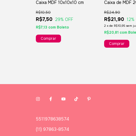
Caixa MDF 10x10x10 cm
Caixa de MDF 
R$10,50
R$24,90
R$7,50
R$21,90
29
% OFF
12
%
 08 x 05 cm -
2
x
de
R$10,95
sem ju
R$7,13
com
Boleto
R$20,81
com
Bol
 OFF
os
to
5511978638574
(11) 97863-8574