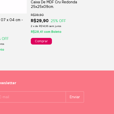
Caixa De MDF Cru Redonda
Caixa de MDF 
25x25x09cm.
R$16,90
R$39,90
R$11,90
30
%
 07 x 04 cm -
R$29,90
25
% OFF
R$11,31
com
Bole
2
x
de
R$14,95
sem juros
R$28,41
com
Boleto
% OFF
uros
eto
wsletter