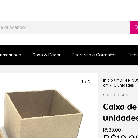
Armarinhos
Casa & Decor
Pedrarias e Correntes
Emba
Início
>
MDF e PINU
1
/
2
cm - 10 unidades
SKU:
050505
Caixa d
unidade
R$39,00