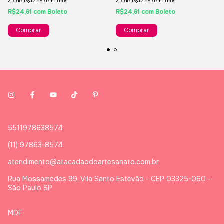
2
x
de
R$12,95
sem juros
2
x
de
R$12,95
sem juros
R$24,61
com
Boleto
R$24,61
com
Boleto
5511978638574
(11) 97863-8574
atendimento@atacadaodoartesanato.com.br
Rua Mossamedes 99, Vila Santo Estevão - CEP 03325-060 -
São Paulo SP
MDF