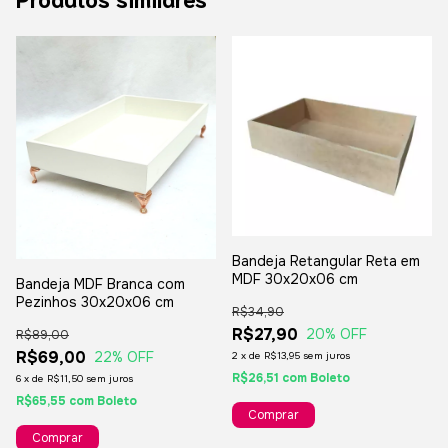
Bandeja Retangular Reta em
MDF 30x20x06 cm
Bandeja MDF Branca com
Pezinhos 30x20x06 cm
R$34,90
R$27,90
20
% OFF
R$89,00
R$69,00
22
% OFF
2
x
de
R$13,95
sem juros
R$26,51
com
Boleto
6
x
de
R$11,50
sem juros
R$65,55
com
Boleto