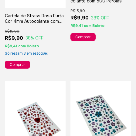
colante com 500 Pérolas
R$15,90
Cartela de Strass Rosa Furta
R$9,90
38
% OFF
Cor 4mm Autocolante com
R$9,41
com
Boleto
612 Strass
R$15,90
R$9,90
38
% OFF
R$9,41
com
Boleto
Só restam
3
em estoque!