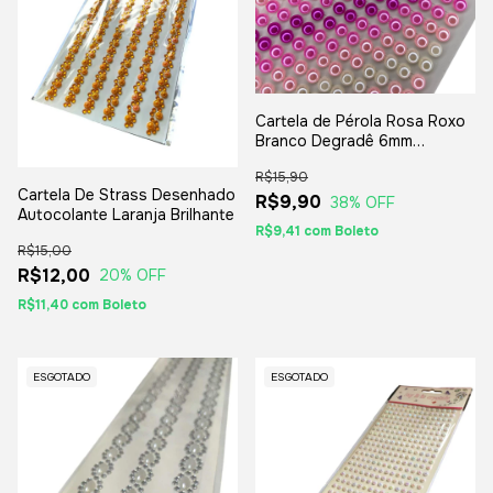
Cartela de Pérola Rosa Roxo
Branco Degradê 6mm
Autocolante com 260 Pérolas
R$15,90
Cartela De Strass Desenhado
R$9,90
38
% OFF
Autocolante Laranja Brilhante
R$9,41
com
Boleto
R$15,00
R$12,00
20
% OFF
R$11,40
com
Boleto
ESGOTADO
ESGOTADO