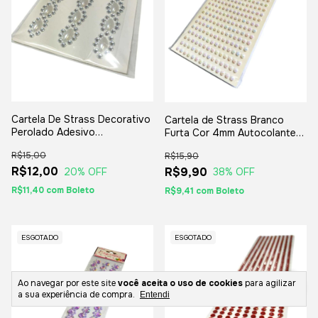
Cartela De Strass Decorativo
Cartela de Strass Branco
Perolado Adesivo
Furta Cor 4mm Autocolante
Autocolante
com 612 Strass
R$15,00
R$15,90
R$12,00
R$9,90
20
% OFF
38
% OFF
R$11,40
com
Boleto
R$9,41
com
Boleto
ESGOTADO
ESGOTADO
Ao navegar por este site
você aceita o uso de cookies
para agilizar
a sua experiência de compra.
Entendi