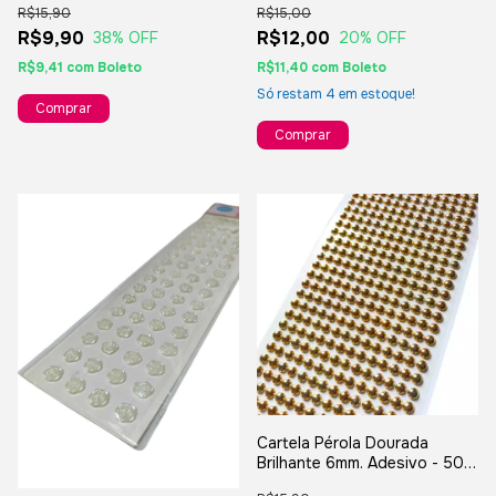
R$15,90
R$15,00
R$9,90
R$12,00
38
% OFF
20
% OFF
R$9,41
com
Boleto
R$11,40
com
Boleto
Só restam
4
em estoque!
Cartela Pérola Dourada
Brilhante 6mm. Adesivo - 504
Unidades Na Cartela