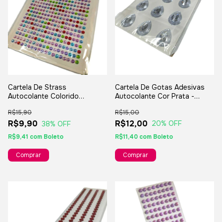
Cartela De Gotas Adesivas
Cartela De Strass
Autocolante Cor Prata -
Autocolante Colorido
18mm
Brilhante - 836 Strass
R$15,00
R$15,90
R$12,00
R$9,90
20
% OFF
38
% OFF
R$11,40
com
Boleto
R$9,41
com
Boleto