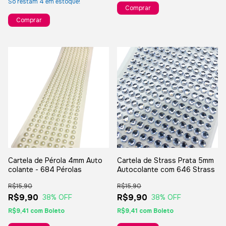
Só restam
4
em estoque!
Cartela de Pérola 4mm Auto
Cartela de Strass Prata 5mm
colante - 684 Pérolas
Autocolante com 646 Strass
R$15,90
R$15,90
R$9,90
R$9,90
38
% OFF
38
% OFF
R$9,41
com
Boleto
R$9,41
com
Boleto