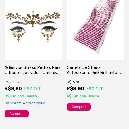
Adesivos Strass Pedras Para
Cartela De Strass
O Rosto Dourado - Carnaval
Autocolante Pink Brilhante -
Festas Bloquinho
836 Strass
R$23,90
R$15,90
R$9,90
R$9,90
59
% OFF
38
% OFF
R$9,41
com
Boleto
R$9,41
com
Boleto
Só restam
4
em estoque!