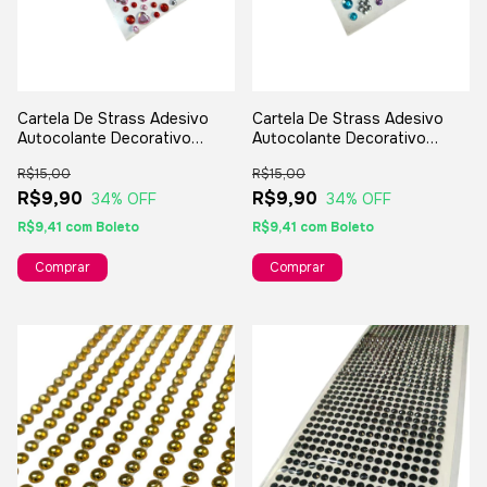
Cartela De Strass Adesivo
Cartela De Strass Adesivo
Autocolante Decorativo
Autocolante Decorativo
Brilhante - Rosa Com
Brilhante - Rosa Com Lilás E
R$15,00
R$15,00
Vermelho E Prata
Prata
R$9,90
R$9,90
34
% OFF
34
% OFF
R$9,41
com
Boleto
R$9,41
com
Boleto