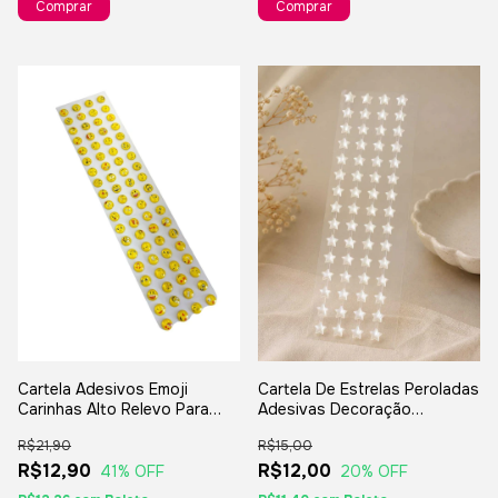
Cartela Adesivos Emoji
Cartela De Estrelas Peroladas
Carinhas Alto Relevo Para
Adesivas Decoração
Artesanatos
Artesanatos
R$21,90
R$15,00
R$12,90
R$12,00
41
% OFF
20
% OFF