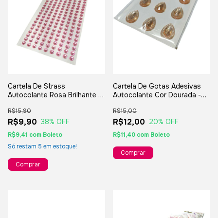
Cartela De Gotas Adesivas
Cartela De Strass
Autocolante Cor Dourada -
Autocolante Rosa Brilhante -
18mm
4mm
R$15,00
R$15,90
R$12,00
R$9,90
20
% OFF
38
% OFF
R$11,40
com
Boleto
R$9,41
com
Boleto
Só restam
5
em estoque!