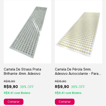
Cartela De Strass Prata
Cartela De Pérola 5mm.
Brilhante 4mm. Adesivo
Adesivo Autocolante - Para
Artesanatos
R$15,90
R$15,90
R$9,90
R$9,90
38
% OFF
38
% OFF
R$9,41
com
Boleto
R$9,41
com
Boleto