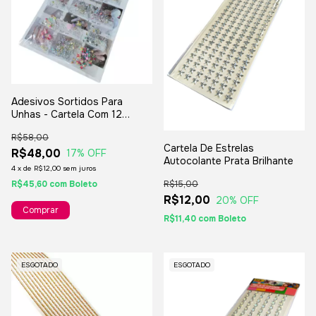
Adesivos Sortidos Para
Unhas - Cartela Com 12
Pacotinhos
R$58,00
Cartela De Estrelas
R$48,00
17
% OFF
Autocolante Prata Brilhante
4
x
de
R$12,00
sem juros
R$45,60
com
Boleto
R$15,00
R$12,00
20
% OFF
R$11,40
com
Boleto
ESGOTADO
ESGOTADO