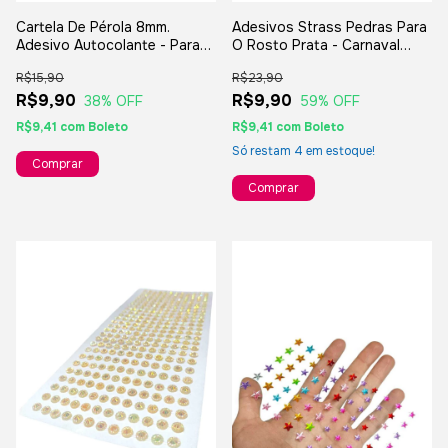
Cartela De Pérola 8mm.
Adesivos Strass Pedras Para
Adesivo Autocolante - Para
O Rosto Prata - Carnaval
Artesanatos
Festas Bloquinho
R$15,90
R$23,90
R$9,90
R$9,90
38
% OFF
59
% OFF
R$9,41
com
Boleto
R$9,41
com
Boleto
Só restam
4
em estoque!