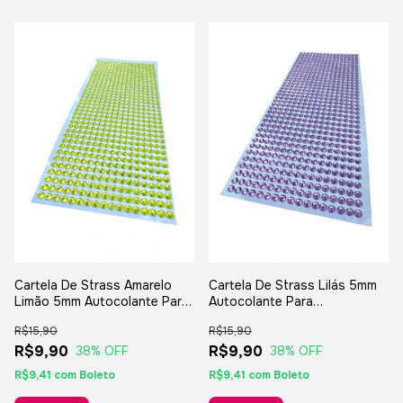
Cartela De Strass Amarelo
Cartela De Strass Lilás 5mm
Limão 5mm Autocolante Para
Autocolante Para
Artesanatos
Artesanatos
R$15,90
R$15,90
R$9,90
R$9,90
38
% OFF
38
% OFF
R$9,41
com
Boleto
R$9,41
com
Boleto