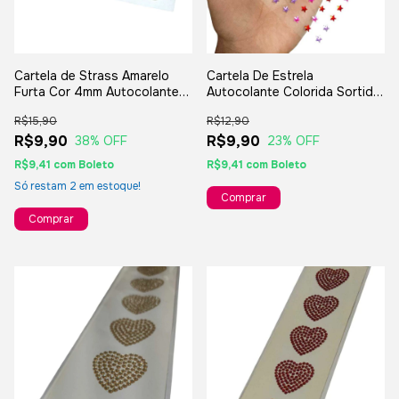
Cartela de Strass Amarelo
Cartela De Estrela
Furta Cor 4mm Autocolante
Autocolante Colorida Sortida
com 612 Strass
Brilhante
R$15,90
R$12,90
R$9,90
R$9,90
38
% OFF
23
% OFF
R$9,41
com
Boleto
R$9,41
com
Boleto
Só restam
2
em estoque!