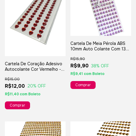
Cartela De Meia Pérola ABS
10mm Auto Colante Com 136
Pérolas
R$15,90
Cartela De Coração Adesivo
R$9,90
38
% OFF
Autocolante Cor Vermelho -
R$9,41
com
Boleto
8mm
R$15,00
R$12,00
20
% OFF
R$11,40
com
Boleto