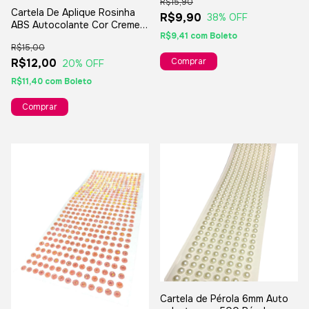
R$15,90
Cartela De Aplique Rosinha
R$9,90
38
% OFF
ABS Autocolante Cor Creme -
R$9,41
com
Boleto
10mm
R$15,00
R$12,00
20
% OFF
R$11,40
com
Boleto
Cartela de Pérola 6mm Auto