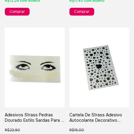
R$12,26
com
Boleto
R$11,40
com
Boleto
Adesivos Strass Pedras
Cartela De Strass Adesivo
Dourado Estilo Sardas Para O
Autocolante Decorativo
Rosto - Carnaval Festas
Brilhante - Prata
R$23,90
R$15,00
Bloquinho